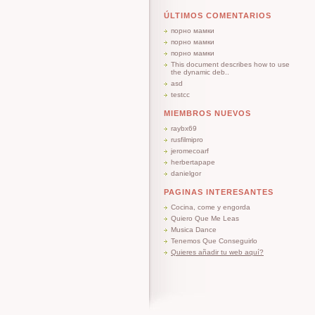
ÚLTIMOS COMENTARIOS
порно мамки
порно мамки
порно мамки
This document describes how to use
the dynamic deb..
asd
testcc
MIEMBROS NUEVOS
raybx69
rusfilmipro
jeromecoarf
herbertapape
danielgor
PAGINAS INTERESANTES
Cocina, come y engorda
Quiero Que Me Leas
Musica Dance
Tenemos Que Conseguirlo
Quieres añadir tu web aquí?