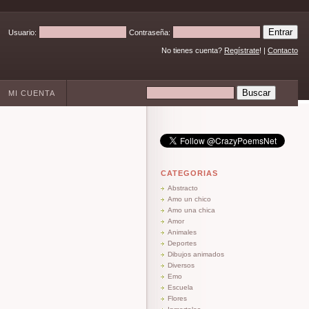
Usuario:
Contraseña:
No tienes cuenta?
Regístrate
! |
Contacto
MI CUENTA
CATEGORIAS
Abstracto
Amo un chico
Amo una chica
Amor
Animales
Deportes
Dibujos animados
Diversos
Emo
Escuela
Flores