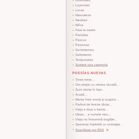
Inmortales
Leyendas
Locas
Naturaleza
Navidad
Niños
Para la madre
Parodias
Pascua
Personas
Sentimientos
Sufrimiento
Temporadas
Sugiere una categoría
POESÍAS NUEVAS
Țineți minte…
Om simplu cu mintea obosită…
Sunt istoria în fapt…
Acasă…
Mama între emoții și suspine…
Parfum de fericire târzie…
Viața e doar o loterie…
Uitare… e numele meu...
Viața nu înseamnă bogăție…
Speranța împletită cu nostalgia…
Suscríbete por RSS