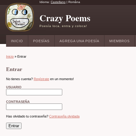
Idioma:
Castellano
|
Româna
Crazy Poems
Poesía loca, entra y coloca!
INICIO
POESÍAS
AGREGA UNA POESÍA
MIEMBROS
Inicio
» Entrar
Entrar
No tienes cuenta?
Regístrate
en un momento!
USUARIO
CONTRASEÑA
Has olvidado tu contraseña?
Contraseña olvidada