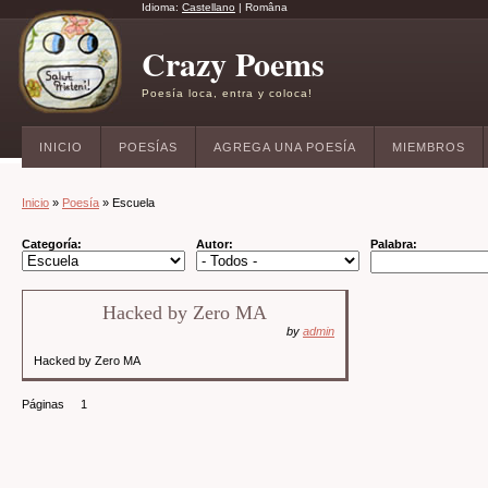
Idioma:
Castellano
|
Româna
Crazy Poems
Poesía loca, entra y coloca!
INICIO
POESÍAS
AGREGA UNA POESÍA
MIEMBROS
Inicio
»
Poesía
» Escuela
Categoría:
Autor:
Palabra:
Hacked by Zero MA
by
admin
Hacked by Zero MA
Páginas 1