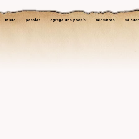
inicio
poesías
agrega una poesía
miembros
mi cue