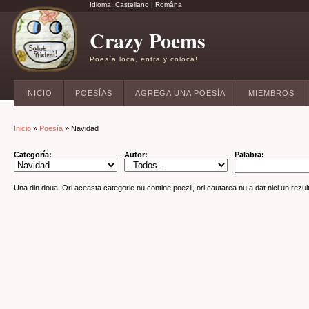
Idioma:
Castellano
|
Româna
Crazy Poems
Poesía loca, entra y coloca!
INICIO
POESÍAS
AGREGA UNA POESÍA
MIEMBROS
Inicio
»
Poesía
» Navidad
Categoría:
Autor:
Palabra:
Una din doua. Ori aceasta categorie nu contine poezii, ori cautarea nu a dat nici un rezult