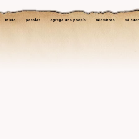
inicio
poesías
agrega una poesía
miembros
mi cue