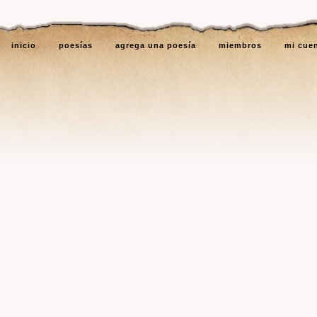
inicio
poesías
agrega una poesía
miembros
mi cue