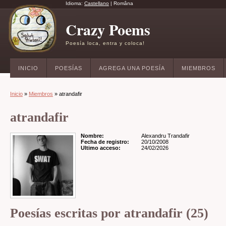
Idioma:
Castellano
|
Româna
Crazy Poems
Poesía loca, entra y coloca!
INICIO
POESÍAS
AGREGA UNA POESÍA
MIEMBROS
Inicio
»
Miembros
» atrandafir
atrandafir
Nombre:
Alexandru Trandafir
Fecha de registro:
20/10/2008
Ultimo acceso:
24/02/2026
Poesías escritas por atrandafir (25)