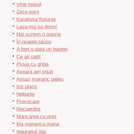
Vine mosul
Zece euro
Karatistul fluturas
Lasa-ma sa dorm!
Hai scriem o poezie
În noapte tarziu
A fost o data un baietel
Ce ati patit
Ploua cu gripa
Aseara am visat
Astazi mananc pateu
Imi place
Nebunie
Provocare
Recuerdos
Mancarea cu orez
Ma mananca mana
Iepurasul mic