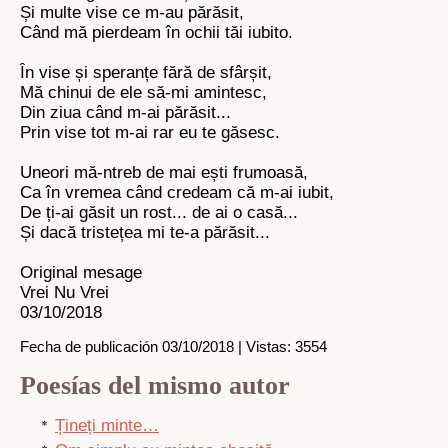
Și multe vise ce m-au părăsit,
Când mă pierdeam în ochii tăi iubito.
În vise și speranțe fără de sfârșit,
Mă chinui de ele să-mi amintesc,
Din ziua când m-ai părăsit...
Prin vise tot m-ai rar eu te găsesc.
Uneori mă-ntreb de mai ești frumoasă,
Ca în vremea când credeam că m-ai iubit,
De ți-ai găsit un rost... de ai o casă...
Și dacă tristețea mi te-a părăsit...
Original mesage
Vrei Nu Vrei
03/10/2018
Fecha de publicación 03/10/2018 | Vistas: 3554
Poesías del mismo autor
Țineți minte…