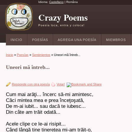
Idioma:
Castellano
|
Româna
Crazy Poems
Poesía loca, entra y coloca!
INICIO
POESÍAS
AGREGA UNA POESÍA
MIEMBROS
Inicio
»
Poesías
»
Sentimientos
» Uneori mă întreb...
Uneori mă întreb...
Responde con otra poesía
Votar!
Cum mai arăţi... încerc să-mi amintesc,
Căci mintea mea e prea înceţoşată,
De m-ai iubit... sau dacă te iubesc...
Din câte am trăit odată...
Acele clipe ce le-ai risipit...
Când lângă tine tinerețea mi-am trăit-o,