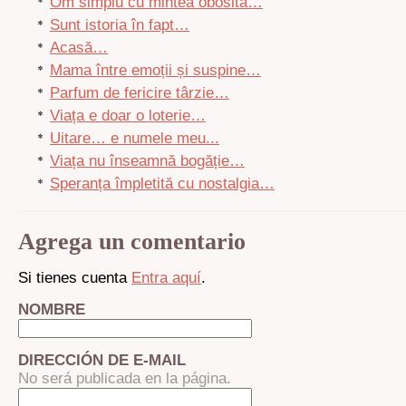
Om simplu cu mintea obosită…
Sunt istoria în fapt…
Acasă…
Mama între emoții și suspine…
Parfum de fericire târzie…
Viața e doar o loterie…
Uitare… e numele meu...
Viața nu înseamnă bogăție…
Speranța împletită cu nostalgia…
Agrega un comentario
Si tienes cuenta
Entra aquí
.
NOMBRE
DIRECCIÓN DE E-MAIL
No será publicada en la página.