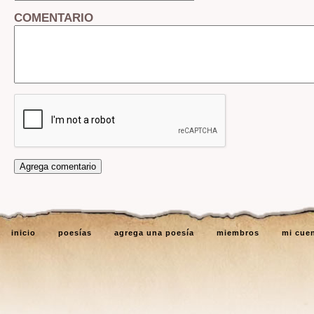
COMENTARIO
inicio
poesías
agrega una poesía
miembros
mi cue