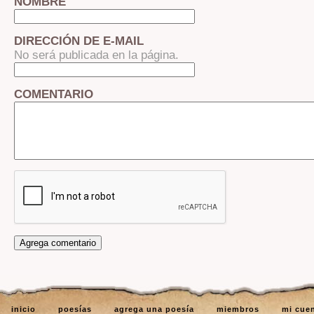
NOMBRE
DIRECCIÓN DE E-MAIL
No será publicada en la página.
COMENTARIO
inicio
poesías
agrega una poesía
miembros
mi cue