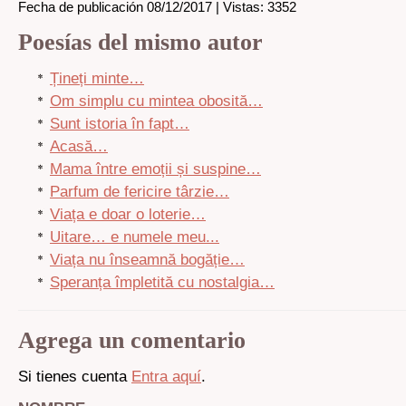
Fecha de publicación 08/12/2017 | Vistas: 3352
Poesías del mismo autor
Țineți minte…
Om simplu cu mintea obosită…
Sunt istoria în fapt…
Acasă…
Mama între emoții și suspine…
Parfum de fericire târzie…
Viața e doar o loterie…
Uitare… e numele meu...
Viața nu înseamnă bogăție…
Speranța împletită cu nostalgia…
Agrega un comentario
Si tienes cuenta
Entra aquí
.