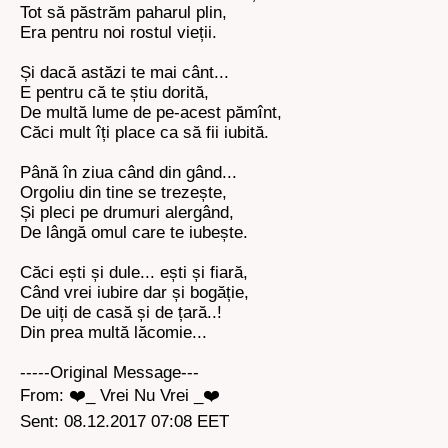
Tot să păstrăm paharul plin,
Era pentru noi rostul vieții.
Și dacă astăzi te mai cânt...
E pentru că te știu dorită,
De multă lume de pe-acest pămînt,
Căci mult îți place ca să fii iubită.
Până în ziua când din gând...
Orgoliu din tine se trezește,
Și pleci pe drumuri alergând,
De lângă omul care te iubește.
Căci ești și dule... ești și fiară,
Când vrei iubire dar și bogăție,
De uiți de casă și de țară..!
Din prea multă lăcomie...
-----Original Message---
From: ❤️_ Vrei Nu Vrei _❤️
Sent: 08.12.2017 07:08 EET