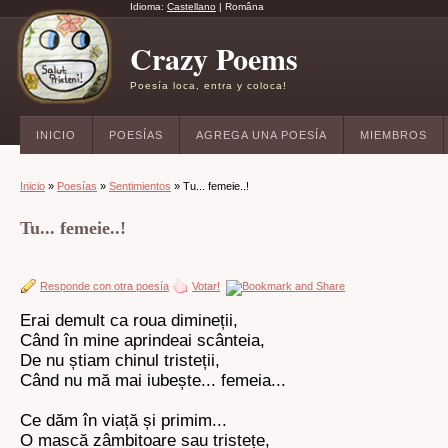
Idioma:
Castellano
|
Româna
Crazy Poems
Poesía loca, entra y coloca!
INICIO
POESÍAS
AGREGA UNA POESÍA
MIEMBROS
Inicio
»
Poesías
»
Sentimientos
» Tu... femeie..!
Tu... femeie..!
Responde con otra poesía
Votar!
Erai demult ca roua dimineții,
Când în mine aprindeai scânteia,
De nu știam chinul tristeții,
Când nu mă mai iubește... femeia...
Ce dăm în viață și primim...
O mască zâmbitoare sau tristețe,