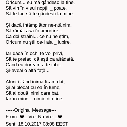
Oricum... eu mă gândesc la tine,
Să vin în visul nopții _ poate,
Să te fac să te gândești la mine.
Și dacă întâmplător ne-ntâlnim,
Să rămâi așa în amorțire...
Ca doi străini... ce nu ne știm,
Oricum nu știi ce-i aia _ iubire.
Iar dăcă în ochi te voi privi,
Să te prefaci că ești ca altădată,
Când eu doream a te iubi...
Și-aveai o altă față...
Atunci când inima ți-am dat,
Și ai plecat cu ea în lume,
Să ai două inimi care bat,
Iar în mine... nimic din tine.
-----Original Message---
From: ❤️_ Vrei Nu Vrei _❤️
Sent: 18.10.2017 08:08 EEST