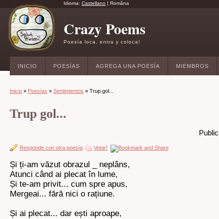
Idioma:
Castellano
|
Româna
Crazy Poems
Poesía loca, entra y coloca!
INICIO
POESÍAS
AGREGA UNA POESÍA
MIEMBROS
Inicio
»
Poesías
»
Sentimientos
» Trup gol...
Trup gol...
Publi
Responde con otra poesía
Votar!
Și ți-am văzut obrazul _ neplâns,
Atunci când ai plecat în lume,
Și te-am privit... cum spre apus,
Mergeai... fără nici o rațiune.
Și ai plecat... dar ești aproape,