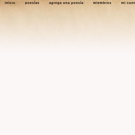
inicio
poesías
agrega una poesía
miembros
mi cue