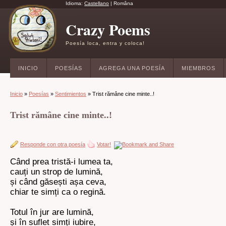
Idioma:
Castellano
|
Româna
Crazy Poems
Poesía loca, entra y coloca!
INICIO
POESÍAS
AGREGA UNA POESÍA
MIEMBROS
Inicio
»
Poesías
»
Sentimientos
» Trist rămâne cine minte..!
Trist rămâne cine minte..!
Responde con otra poesía
Votar!
Când prea tristă-i lumea ta,
cauți un strop de lumină,
și când găsești așa ceva,
chiar te simți ca o regină.
Totul în jur are lumină,
și în suflet simți iubire,