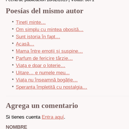
Poesías del mismo autor
Țineți minte…
Om simplu cu mintea obosită…
Sunt istoria în fapt…
Acasă…
Mama între emoții și suspine…
Parfum de fericire târzie…
Viața e doar o loterie…
Uitare… e numele meu...
Viața nu înseamnă bogăție…
Speranța împletită cu nostalgia…
Agrega un comentario
Si tienes cuenta
Entra aquí
.
NOMBRE