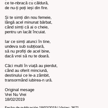
ce te-nbracă cu căldură,
de nu-ți poți ieși din fire.
Și te simți din nou femeie,
lângă acel minunat bărbat,
când simți că ai o cheie,
pentru un lacăt încuiat.
Iar ce simți atunci în tine,
undeva sub subțioară,
să nu profiți de acel bine,
dacă vrei să nu te doară.
Căci multi în viață au pierdut,
când au oferit minciună,
destinului ce le-a zâmbit,
transormând iubirea-n ură.
Original mesage
Vrei Nu Vrei
18/02/2019
Fecha de publicación 18/02/2019 | Vistas: 3671