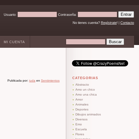
Usuario:
Contraseña:
No tienes cuenta?
Regístrate
! |
Contacto
MI CUENTA
CATEGORIAS
Publicada por:
iuda
en
Sentimientos
Abstracto
Amo un chico
Amo una chica
Amor
Animales
Deportes
Dibujos animados
Diversos
Emo
Escuela
Flores