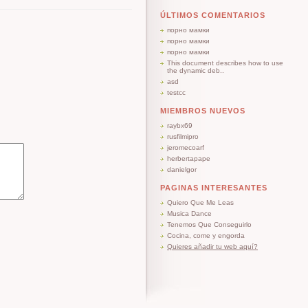
ÚLTIMOS COMENTARIOS
порно мамки
порно мамки
порно мамки
This document describes how to use
the dynamic deb..
asd
testcc
MIEMBROS NUEVOS
raybx69
rusfilmipro
jeromecoarf
herbertapape
danielgor
PAGINAS INTERESANTES
Quiero Que Me Leas
Musica Dance
Tenemos Que Conseguirlo
Cocina, come y engorda
Quieres añadir tu web aquí?