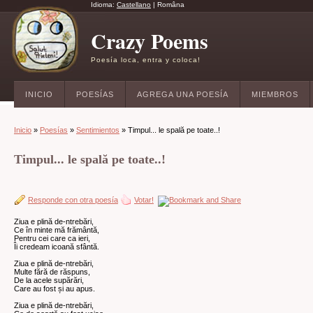
Idioma:
Castellano
|
Româna
Crazy Poems
Poesía loca, entra y coloca!
INICIO
POESÍAS
AGREGA UNA POESÍA
MIEMBROS
Inicio
»
Poesías
»
Sentimientos
» Timpul... le spală pe toate..!
Timpul... le spală pe toate..!
Responde con otra poesía
Votar!
Ziua e plină de-ntrebări,
Ce în minte mă frământă,
Pentru cei care ca ieri,
Îi credeam icoană sfântă.
Ziua e plină de-ntrebări,
Multe fără de răspuns,
De la acele supărări,
Care au fost și au apus.
Ziua e plină de-ntrebări,