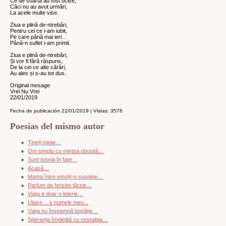
Ce de soartă au fost ucise,
Căci nu au avut urmări,
La acele multe vise.
Ziua e plină de-ntrebări,
Pentru cei ce i-am iubit,
Pe care până mai ieri...
Până-n suflet i-am primit.
Ziua e plină de-ntrebări,
Și vor fi fără răspuns,
De la cei ce alte cărări,
Au ales și s-au tot dus.
Original mesage
Vrei Nu Vrei
22/01/2019
Fecha de publicación 22/01/2019 | Vistas: 3576
Poesías del mismo autor
Țineți minte…
Om simplu cu mintea obosită…
Sunt istoria în fapt…
Acasă…
Mama între emoții și suspine…
Parfum de fericire târzie…
Viața e doar o loterie…
Uitare… e numele meu...
Viața nu înseamnă bogăție…
Speranța împletită cu nostalgia…