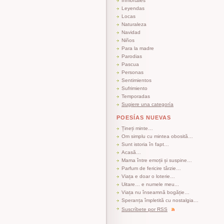
Inmortales
Leyendas
Locas
Naturaleza
Navidad
Niños
Para la madre
Parodias
Pascua
Personas
Sentimientos
Sufrimiento
Temporadas
Sugiere una categoría
POESÍAS NUEVAS
Țineți minte…
Om simplu cu mintea obosită…
Sunt istoria în fapt…
Acasă…
Mama între emoții și suspine…
Parfum de fericire târzie…
Viața e doar o loterie…
Uitare… e numele meu...
Viața nu înseamnă bogăție…
Speranța împletită cu nostalgia…
Suscríbete por RSS