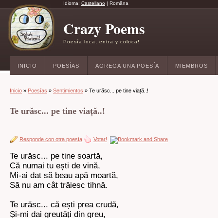
Idioma:
Castellano
|
Româna
Crazy Poems
Poesía loca, entra y coloca!
INICIO
POESÍAS
AGREGA UNA POESÍA
MIEMBROS
Inicio
»
Poesías
»
Sentimientos
» Te urăsc... pe tine viață..!
Te urăsc... pe tine viață..!
Responde con otra poesía
Votar!
Te urăsc... pe tine soartă,
Că numai tu ești de vină,
Mi-ai dat să beau apă moartă,
Să nu am cât trăiesc tihnă.
Te urăsc... că ești prea crudă,
Și-mi dai greutăți din greu,