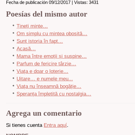
Fecha de publicación 09/12/2017 | Vistas: 3431
Poesías del mismo autor
Țineți minte…
Om simplu cu mintea obosită…
Sunt istoria în fapt…
Acasă…
Mama între emoții și suspine…
Parfum de fericire târzie…
Viața e doar o loterie…
Uitare… e numele meu...
Viața nu înseamnă bogăție…
Speranța împletită cu nostalgia…
Agrega un comentario
Si tienes cuenta
Entra aquí
.