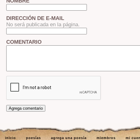
NOMBRE
DIRECCIÓN DE E-MAIL
No será publicada en la página.
COMENTARIO
inicio
poesías
agrega una poesía
miembros
mi cue