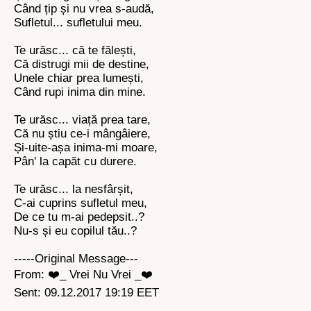
Când țip și nu vrea s-audă,
Sufletul... sufletului meu.
Te urăsc... că te fălești,
Că distrugi mii de destine,
Unele chiar prea lumești,
Când rupi inima din mine.
Te urăsc... viață prea tare,
Că nu știu ce-i mângâiere,
Și-uite-așa inima-mi moare,
Pân' la capăt cu durere.
Te urăsc... la nesfârșit,
C-ai cuprins sufletul meu,
De ce tu m-ai pedepsit..?
Nu-s și eu copilul tău..?
-----Original Message---
From: ❤️_ Vrei Nu Vrei _❤️
Sent: 09.12.2017 19:19 EET