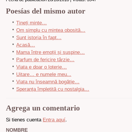
Poesías del mismo autor
Țineți minte…
Om simplu cu mintea obosită…
Sunt istoria în fapt…
Acasă…
Mama între emoții și suspine…
Parfum de fericire târzie…
Viața e doar o loterie…
Uitare… e numele meu...
Viața nu înseamnă bogăție…
Speranța împletită cu nostalgia…
Agrega un comentario
Si tienes cuenta
Entra aquí
.
NOMBRE