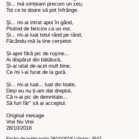
Și... mă simțeam precum un zeu,
Tot ce te doare să pot înfrânge.
Şi... mi-ai intrat apoi în gând,
Plutind de fericire ca un nor,
Și... mi-ai luat totul rând pe rând,
Făcându-mă la tine cerșetor.
Și-apoi fără pic de ruşine...
Ai dispărut din bătătură,
Și-ai uitat de-acel mult bine,
Ce mi l-ai furat de la gură.
Și... mi-ai luat... luat din toate,
Deși eu nu ți-am dat dreptul,
Că n-ai pic de demnitate...
Să furi făr” să ai acceptul.
Original mesage
Vrei Nu Vrei
28/10/2018
Fecha de publicación 28/10/2018 | Vistas: 3547