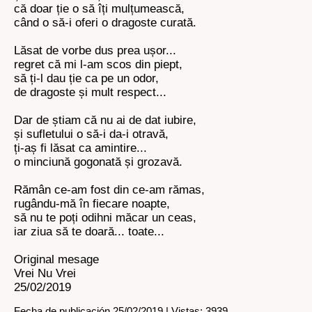
că doar ție o să îți mulțumească,
când o să-i oferi o dragoste curată.
Lăsat de vorbe dus prea ușor...
regret că mi l-am scos din piept,
să ți-l dau ție ca pe un odor,
de dragoste și mult respect...
Dar de știam că nu ai de dat iubire,
și sufletului o să-i da-i otravă,
ți-aș fi lăsat ca amintire...
o minciună gogonată și grozavă.
Rămân ce-am fost din ce-am rămas,
rugându-mă în fiecare noapte,
să nu te poți odihni măcar un ceas,
iar ziua să te doară... toate...
Original mesage
Vrei Nu Vrei
25/02/2019
Fecha de publicación 25/02/2019 | Vistas: 3939