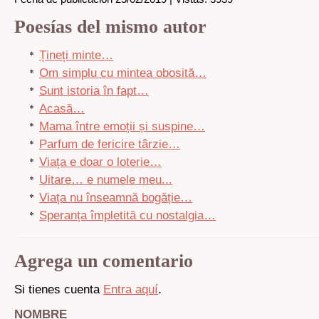
Poesías del mismo autor
Țineți minte…
Om simplu cu mintea obosită…
Sunt istoria în fapt…
Acasă…
Mama între emoții și suspine…
Parfum de fericire târzie…
Viața e doar o loterie…
Uitare… e numele meu...
Viața nu înseamnă bogăție…
Speranța împletită cu nostalgia…
Agrega un comentario
Si tienes cuenta
Entra aquí
.
NOMBRE