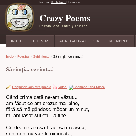
Idioma:
Castellano
|
Româna
Crazy Poems
Poesía loca, entra y coloca!
INICIO
POESÍAS
AGREGA UNA POESÍA
MIEMBROS
Inicio
»
Poesías
»
Sufrimiento
» Să simți... ce simt...!
Să simți... ce simt...!
Responde con otra poesía
Votar!
Când prima dată ne-am văzut...
am făcut ce am crezut mai bine,
fără să mă gândesc măcar un minut,
mi-am lăsat sufletul la tine.
Credeam că o să-l faci să crească,
și nimeni nu va știi niciodată,