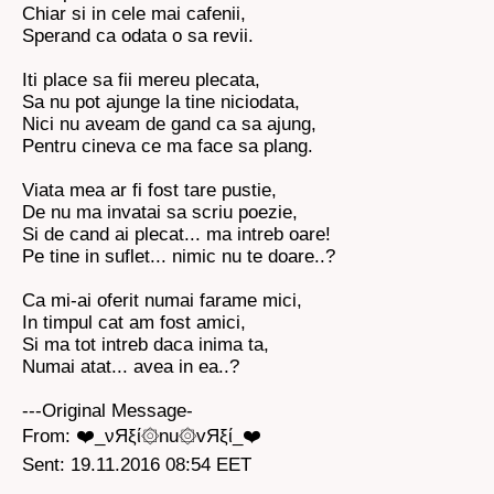
Chiar si in cele mai cafenii,
Sperand ca odata o sa revii.
Iti place sa fii mereu plecata,
Sa nu pot ajunge la tine niciodata,
Nici nu aveam de gand ca sa ajung,
Pentru cineva ce ma face sa plang.
Viata mea ar fi fost tare pustie,
De nu ma invatai sa scriu poezie,
Si de cand ai plecat... ma intreb oare!
Pe tine in suflet... nimic nu te doare..?
Ca mi-ai oferit numai farame mici,
In timpul cat am fost amici,
Si ma tot intreb daca inima ta,
Numai atat... avea in ea..?
---Original Message-
From: ❤️_νЯξί۞nu۞vЯξί_❤️
Sent: 19.11.2016 08:54 EET