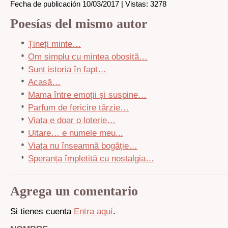
Fecha de publicación 10/03/2017 | Vistas: 3278
Poesías del mismo autor
Țineți minte…
Om simplu cu mintea obosită…
Sunt istoria în fapt…
Acasă…
Mama între emoții și suspine…
Parfum de fericire târzie…
Viața e doar o loterie…
Uitare… e numele meu...
Viața nu înseamnă bogăție…
Speranța împletită cu nostalgia…
Agrega un comentario
Si tienes cuenta
Entra aquí
.