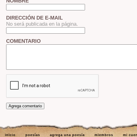
NOMBRE
DIRECCIÓN DE E-MAIL
No será publicada en la página.
COMENTARIO
inicio
poesías
agrega una poesía
miembros
mi cue