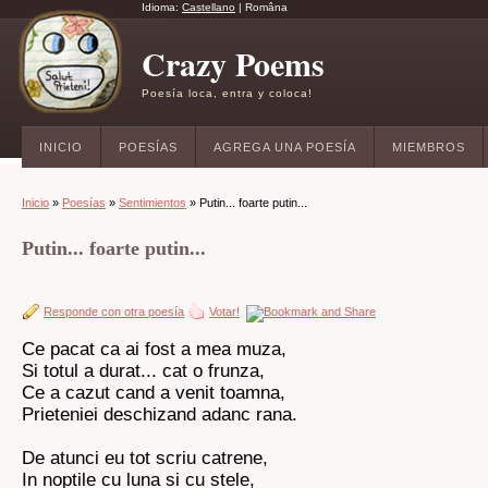
Idioma:
Castellano
|
Româna
Crazy Poems
Poesía loca, entra y coloca!
INICIO
POESÍAS
AGREGA UNA POESÍA
MIEMBROS
Inicio
»
Poesías
»
Sentimientos
» Putin... foarte putin...
Putin... foarte putin...
Responde con otra poesía
Votar!
Ce pacat ca ai fost a mea muza,
Si totul a durat... cat o frunza,
Ce a cazut cand a venit toamna,
Prieteniei deschizand adanc rana.
De atunci eu tot scriu catrene,
In noptile cu luna si cu stele,