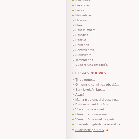
Inmortales
Leyendas
Locas
Naturaleza
Navidad
Niños
Para la madre
Parodias
Pascua
Personas
Sentimientos
Sufrimiento
Temporadas
Sugiere una categoría
POESÍAS NUEVAS
Țineți minte…
Om simplu cu mintea obosită…
Sunt istoria în fapt…
Acasă…
Mama între emoții și suspine…
Parfum de fericire târzie…
Viața e doar o loterie…
Uitare… e numele meu...
Viața nu înseamnă bogăție…
Speranța împletită cu nostalgia…
Suscríbete por RSS