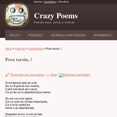
Idioma:
Castellano
|
Româna
Crazy Poems
Poesía loca, entra y coloca!
INICIO
POESÍAS
AGREGA UNA POESÍA
MIEMBROS
Inicio
»
Poesías
»
Sufrimiento
» Prea tarziu..!
Prea tarziu..!
Responde con otra poesía
Votar!
Si imi lipsesti atat de mult,
De nu iti poti da nici seama,
Cand mai lasat aici cazut,
Ca un fiu ce-si abandoneaza mama.
Nu am cui cere ajutor,
Cei ce sunt nu-mi dau importanta,
Ca si ei la randul lor,
Inima o au abandonata.
Degeaba incerc si ma tot lupt,