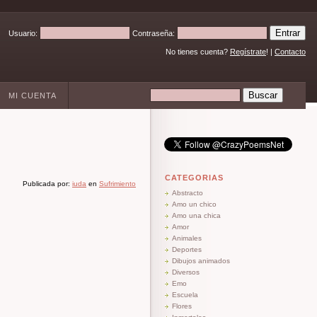
Usuario:
Contraseña:
No tienes cuenta?
Regístrate
! |
Contacto
MI CUENTA
CATEGORIAS
Publicada por:
iuda
en
Sufrimiento
Abstracto
Amo un chico
Amo una chica
Amor
Animales
Deportes
Dibujos animados
Diversos
Emo
Escuela
Flores