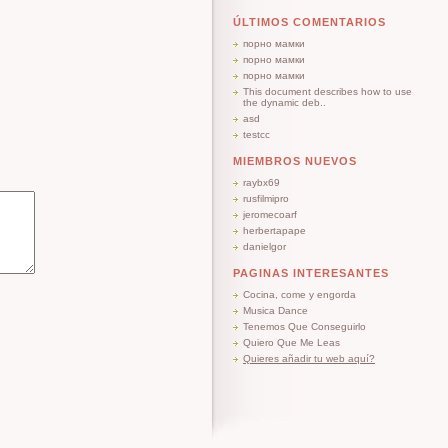
ÚLTIMOS COMENTARIOS
порно мамки
порно мамки
порно мамки
This document describes how to use
the dynamic deb..
asd
testcc
MIEMBROS NUEVOS
raybx69
rusfilmipro
jeromecoarf
herbertapape
danielgor
PAGINAS INTERESANTES
Cocina, come y engorda
Musica Dance
Tenemos Que Conseguirlo
Quiero Que Me Leas
Quieres añadir tu web aquí?