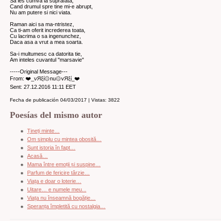
Sa ies cumva la suprafata,
Cand drumul spre tine mi-e abrupt,
Nu am putere si nici viata.
Raman aici sa ma-ntristez,
Ca ti-am oferit increderea toata,
Cu lacrima o sa ingenunchez,
Daca asa a vrut a mea soarta.
Sa-i multumesc ca datorita tie,
Am inteles cuvantul ''marsavie''
-----Original Message---
From: ❤️_νЯξί۞nu۞vЯξί_❤️
Sent: 27.12.2016 11:11 EET
Fecha de publicación 04/03/2017 | Vistas: 3822
Poesías del mismo autor
Țineți minte…
Om simplu cu mintea obosită…
Sunt istoria în fapt…
Acasă…
Mama între emoții și suspine…
Parfum de fericire târzie…
Viața e doar o loterie…
Uitare… e numele meu...
Viața nu înseamnă bogăție…
Speranța împletită cu nostalgia…