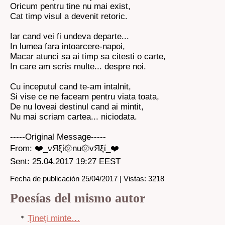
Oricum pentru tine nu mai exist,
Cat timp visul a devenit retoric.
Iar cand vei fi undeva departe...
In lumea fara intoarcere-napoi,
Macar atunci sa ai timp sa citesti o carte,
In care am scris multe... despre noi.
Cu inceputul cand te-am intalnit,
Si vise ce ne faceam pentru viata toata,
De nu loveai destinul cand ai mintit,
Nu mai scriam cartea... niciodata.
-----Original Message-----
From: ❤️_νЯξί۞nu۞vЯξί_❤️
Sent: 25.04.2017 19:27 EEST
Fecha de publicación 25/04/2017 | Vistas: 3218
Poesías del mismo autor
Țineți minte…