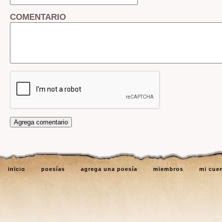
COMENTARIO
inicio
poesías
agrega una poesía
miembros
mi cue