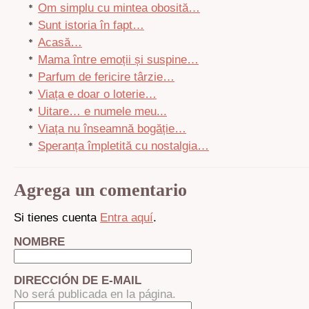
Om simplu cu mintea obosită…
Sunt istoria în fapt…
Acasă…
Mama între emoții și suspine…
Parfum de fericire târzie…
Viața e doar o loterie…
Uitare… e numele meu...
Viața nu înseamnă bogăție…
Speranța împletită cu nostalgia…
Agrega un comentario
Si tienes cuenta
Entra aquí
.
NOMBRE
DIRECCIÓN DE E-MAIL
No será publicada en la página.