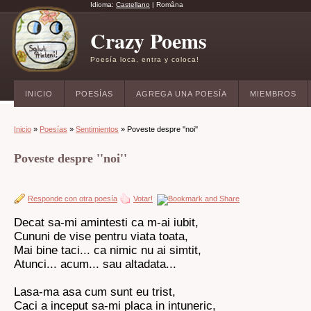
Idioma:
Castellano
|
Româna
Crazy Poems
Poesía loca, entra y coloca!
INICIO
POESÍAS
AGREGA UNA POESÍA
MIEMBROS
Inicio
»
Poesías
»
Sentimientos
» Poveste despre ''noi''
Poveste despre ''noi''
Responde con otra poesía
Votar!
Decat sa-mi amintesti ca m-ai iubit,
Cununi de vise pentru viata toata,
Mai bine taci... ca nimic nu ai simtit,
Atunci... acum... sau altadata...
Lasa-ma asa cum sunt eu trist,
Caci a inceput sa-mi placa in intuneric,