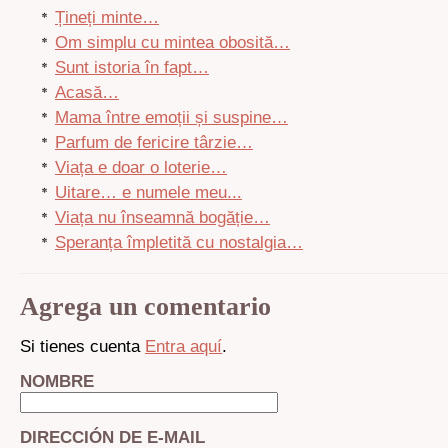
Țineți minte…
Om simplu cu mintea obosită…
Sunt istoria în fapt…
Acasă…
Mama între emoții și suspine…
Parfum de fericire târzie…
Viața e doar o loterie…
Uitare… e numele meu...
Viața nu înseamnă bogăție…
Speranța împletită cu nostalgia…
Agrega un comentario
Si tienes cuenta
Entra aquí
.
NOMBRE
DIRECCIÓN DE E-MAIL