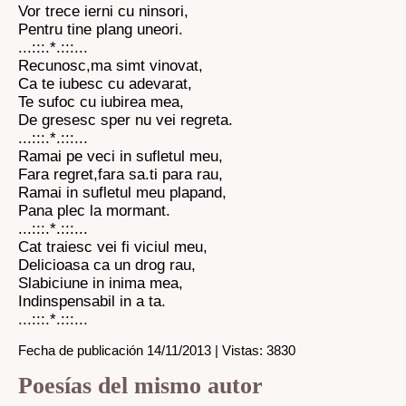
Vor trece ierni cu ninsori,
Pentru tine plang uneori.
...:::.*.:::...
Recunosc,ma simt vinovat,
Ca te iubesc cu adevarat,
Te sufoc cu iubirea mea,
De gresesc sper nu vei regreta.
...:::.*.:::...
Ramai pe veci in sufletul meu,
Fara regret,fara sa.ti para rau,
Ramai in sufletul meu plapand,
Pana plec la mormant.
...:::.*.:::...
Cat traiesc vei fi viciul meu,
Delicioasa ca un drog rau,
Slabiciune in inima mea,
Indinspensabil in a ta.
...:::.*.:::...
Fecha de publicación 14/11/2013 | Vistas: 3830
Poesías del mismo autor