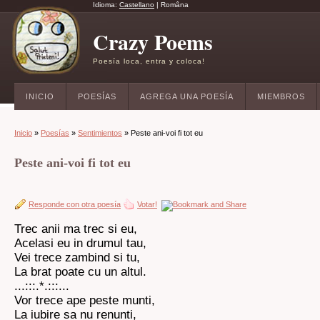
Idioma:
Castellano
|
Româna
Crazy Poems
Poesía loca, entra y coloca!
INICIO
POESÍAS
AGREGA UNA POESÍA
MIEMBROS
Inicio
»
Poesías
»
Sentimientos
» Peste ani-voi fi tot eu
Peste ani-voi fi tot eu
Responde con otra poesía
Votar!
Trec anii ma trec si eu,
Acelasi eu in drumul tau,
Vei trece zambind si tu,
La brat poate cu un altul.
...:::.*.:::...
Vor trece ape peste munti,
La iubire sa nu renunti,