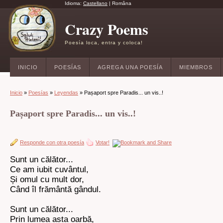
Idioma:
Castellano
|
Româna
Crazy Poems
Poesía loca, entra y coloca!
INICIO
POESÍAS
AGREGA UNA POESÍA
MIEMBROS
Inicio
»
Poesías
»
Leyendas
» Pașaport spre Paradis... un vis..!
Pașaport spre Paradis... un vis..!
Responde con otra poesía
Votar!
Sunt un călător...
Ce am iubit cuvântul,
Și omul cu mult dor,
Când îl frământă gândul.
Sunt un călător...
Prin lumea asta oarbă,