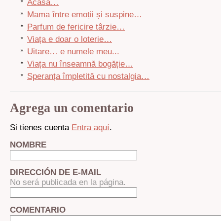
Acasă…
Mama între emoții și suspine…
Parfum de fericire târzie…
Viața e doar o loterie…
Uitare… e numele meu...
Viața nu înseamnă bogăție…
Speranța împletită cu nostalgia…
Agrega un comentario
Si tienes cuenta
Entra aquí
.
NOMBRE
DIRECCIÓN DE E-MAIL
No será publicada en la página.
COMENTARIO