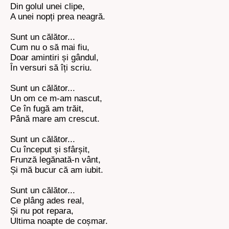
Din golul unei clipe,
A unei nopți prea neagră.
Sunt un călător...
Cum nu o să mai fiu,
Doar amintiri și gândul,
În versuri să îți scriu.
Sunt un călător...
Un om ce m-am nascut,
Ce în fugă am trăit,
Până mare am crescut.
Sunt un călător...
Cu început și sfârșit,
Frunză legănată-n vânt,
Și mă bucur că am iubit.
Sunt un călător...
Ce plâng ades real,
Și nu pot repara,
Ultima noapte de coșmar.