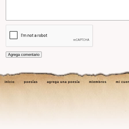
inicio
poesías
agrega una poesía
miembros
mi cue