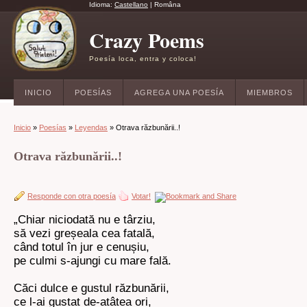
Idioma:
Castellano
|
Româna
Crazy Poems
Poesía loca, entra y coloca!
INICIO
POESÍAS
AGREGA UNA POESÍA
MIEMBROS
Inicio
»
Poesías
»
Leyendas
» Otrava răzbunării..!
Otrava răzbunării..!
Responde con otra poesía
Votar!
„Chiar niciodată nu e târziu,
să vezi greșeala cea fatală,
când totul în jur e cenușiu,
pe culmi s-ajungi cu mare fală.
Căci dulce e gustul răzbunării,
ce l-ai gustat de-atâtea ori,