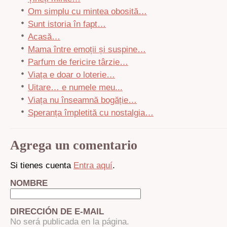
Om simplu cu mintea obosită…
Sunt istoria în fapt…
Acasă…
Mama între emoții și suspine…
Parfum de fericire târzie…
Viața e doar o loterie…
Uitare… e numele meu...
Viața nu înseamnă bogăție…
Speranța împletită cu nostalgia…
Agrega un comentario
Si tienes cuenta
Entra aquí
.
NOMBRE
DIRECCIÓN DE E-MAIL
No será publicada en la página.