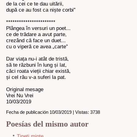
de la cei ce te dau uitării,
după ce au fost ca niște corbi”
***********************
Plângea în versuri un poet...
ce de trădare a avut parte,
crezând că face un duet...
cu o viperă ce avea „carte”
Dar viața nu-i atât de tristă,
să te răzbuni în lung și lat,
căci roata vieții chiar există,
și cel rău v-a suferi la pat.
Original mesage
Vrei Nu Vrei
10/03/2019
Fecha de publicación 10/03/2019 | Vistas: 3738
Poesías del mismo autor
Țineți minte…