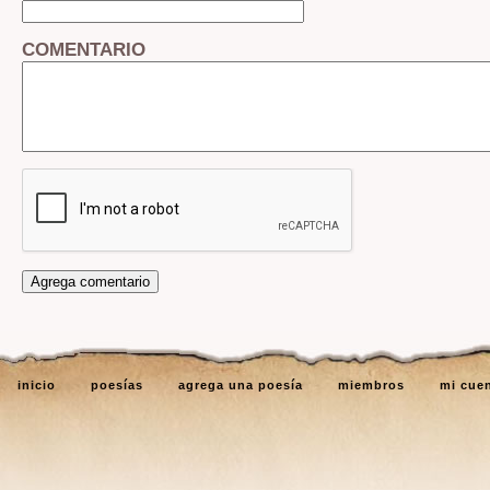
COMENTARIO
inicio
poesías
agrega una poesía
miembros
mi cue