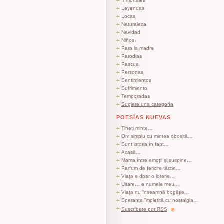
Inmortales
Leyendas
Locas
Naturaleza
Navidad
Niños
Para la madre
Parodias
Pascua
Personas
Sentimientos
Sufrimiento
Temporadas
Sugiere una categoría
POESÍAS NUEVAS
Țineți minte…
Om simplu cu mintea obosită…
Sunt istoria în fapt…
Acasă…
Mama între emoții și suspine…
Parfum de fericire târzie…
Viața e doar o loterie…
Uitare… e numele meu...
Viața nu înseamnă bogăție…
Speranța împletită cu nostalgia…
Suscríbete por RSS