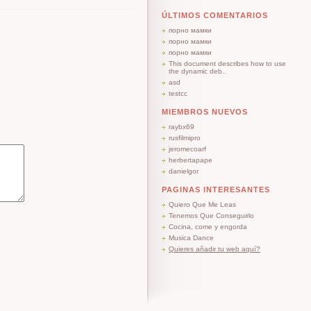
ÚLTIMOS COMENTARIOS
порно мамки
порно мамки
порно мамки
This document describes how to use
the dynamic deb..
asd
testcc
MIEMBROS NUEVOS
raybx69
rusfilmipro
jeromecoarf
herbertapape
danielgor
PAGINAS INTERESANTES
Quiero Que Me Leas
Tenemos Que Conseguirlo
Cocina, come y engorda
Musica Dance
Quieres añadir tu web aquí?