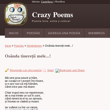
Idioma:
Castellano
|
Româna
Crazy Poems
Poesía loca, entra y coloca!
INICIO
POESÍAS
AGREGA UNA POESÍA
MIEMBROS
Inicio
»
Poesías
»
Sentimientos
» Osânda tinereții mele...!
Osânda tinereții mele...!
Responde con otra poesía
Votar!
Mă simt prea istovit și frânt,
iar curajul ce-l aveam îmi moare,
și n-are rost să mă frământ,
când orice pas mă doare.
Chiar trupul meu se-mpotrivește,
de-a mai trimite un sol în zare,
când nimeni la el nu se oprește,
și însetat se clatină și moare.
Iar sufletul ca într-un clește,