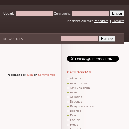
Usuario:
Contraseña:
No tienes cuenta?
Regístrate
! |
Contacto
MI CUENTA
CATEGORIAS
Publicada por:
iuda
en
Sentimientos
Abstracto
Amo un chico
Amo una chica
Amor
Animales
Deportes
Dibujos animados
Diversos
Emo
Escuela
Flores