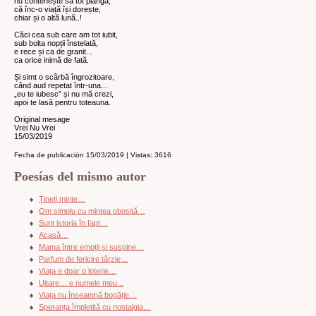
nu contenește să tot plângă,
că înc-o viață își dorește,
chiar și o altă lună..!
Căci cea sub care am tot iubit,
sub bolta nopții înstelată,
e rece și ca de granit...
ca orice inimă de fată.
Și simt o scârbă îngrozitoare,
când aud repetat într-una...
„eu te iubesc” și nu mă crezi,
apoi te lasă pentru toteauna.
Original mesage
Vrei Nu Vrei
15/03/2019
Fecha de publicación 15/03/2019 | Vistas: 3616
Poesías del mismo autor
Țineți minte…
Om simplu cu mintea obosită…
Sunt istoria în fapt…
Acasă…
Mama între emoții și suspine…
Parfum de fericire târzie…
Viața e doar o loterie…
Uitare… e numele meu...
Viața nu înseamnă bogăție…
Speranța împletită cu nostalgia…