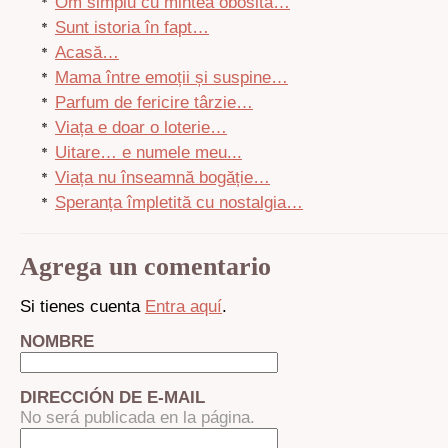
Om simplu cu mintea obosită…
Sunt istoria în fapt…
Acasă…
Mama între emoții și suspine…
Parfum de fericire târzie…
Viața e doar o loterie…
Uitare… e numele meu...
Viața nu înseamnă bogăție…
Speranța împletită cu nostalgia…
Agrega un comentario
Si tienes cuenta
Entra aquí
.
NOMBRE
DIRECCIÓN DE E-MAIL
No será publicada en la página.