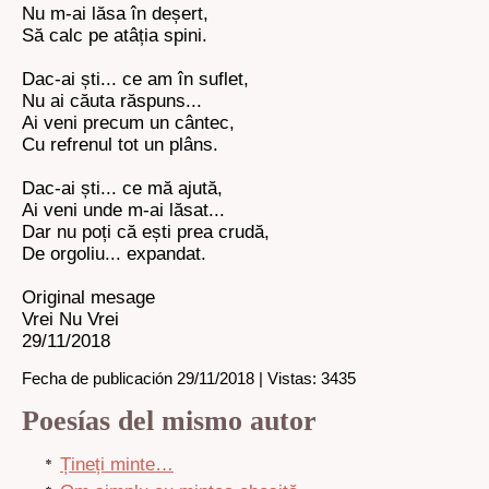
Nu m-ai lăsa în deșert,
Să calc pe atâția spini.
Dac-ai ști... ce am în suflet,
Nu ai căuta răspuns...
Ai veni precum un cântec,
Cu refrenul tot un plâns.
Dac-ai ști... ce mă ajută,
Ai veni unde m-ai lăsat...
Dar nu poți că ești prea crudă,
De orgoliu... expandat.
Original mesage
Vrei Nu Vrei
29/11/2018
Fecha de publicación 29/11/2018 | Vistas: 3435
Poesías del mismo autor
Țineți minte…