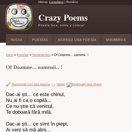
Idioma:
Castellano
|
Româna
Crazy Poems
Poesía loca, entra y coloca!
INICIO
POESÍAS
AGREGA UNA POESÍA
MIEMBROS
Inicio
»
Poesías
»
Sentimientos
» Of Doamne... oamenii.. !
Of Doamne... oamenii.. !
Responde con otra poesía
Votar!
Dac-ai ști... ce este chinul,
Nu ai fi ca o copilă...
Ce nu știe că veninul,
Te doboară fără milă.
Dac-ai ști... ce simt în piept,
Ai veni să mă alini...