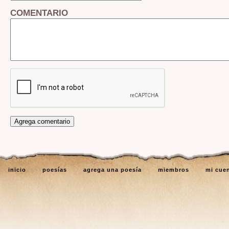
COMENTARIO
inicio
poesías
agrega una poesía
miembros
mi cue