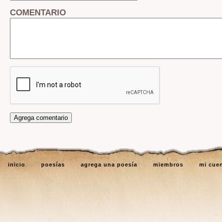
COMENTARIO
inicio
poesías
agrega una poesía
miembros
mi cue