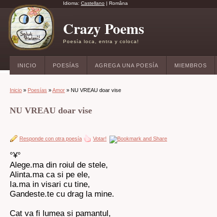
Idioma:
Castellano
|
Româna
Crazy Poems
Poesía loca, entra y coloca!
INICIO
POESÍAS
AGREGA UNA POESÍA
MIEMBROS
Inicio
»
Poesías
»
Amor
» NU VREAU doar vise
NU VREAU doar vise
Responde con otra poesía
Votar!
°¥°
Alege.ma din roiul de stele,
Alinta.ma ca si pe ele,
Ia.ma in visari cu tine,
Gandeste.te cu drag la mine.
Cat va fi lumea si pamantul,