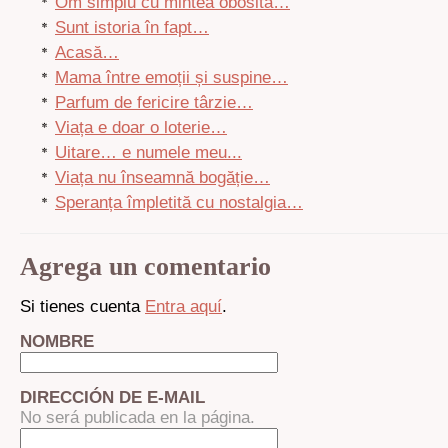
Om simplu cu mintea obosită…
Sunt istoria în fapt…
Acasă…
Mama între emoții și suspine…
Parfum de fericire târzie…
Viața e doar o loterie…
Uitare… e numele meu...
Viața nu înseamnă bogăție…
Speranța împletită cu nostalgia…
Agrega un comentario
Si tienes cuenta
Entra aquí
.
NOMBRE
DIRECCIÓN DE E-MAIL
No será publicada en la página.