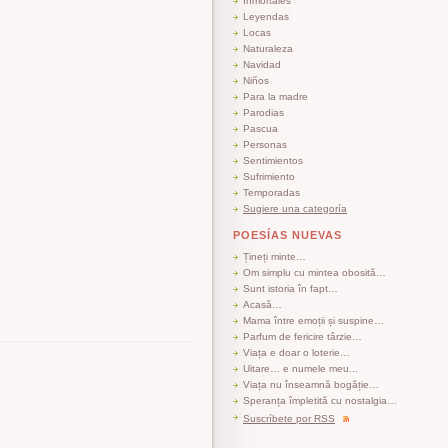
Inmortales
Leyendas
Locas
Naturaleza
Navidad
Niños
Para la madre
Parodias
Pascua
Personas
Sentimientos
Sufrimiento
Temporadas
Sugiere una categoría
POESÍAS NUEVAS
Țineți minte…
Om simplu cu mintea obosită…
Sunt istoria în fapt…
Acasă…
Mama între emoții și suspine…
Parfum de fericire târzie…
Viața e doar o loterie…
Uitare… e numele meu...
Viața nu înseamnă bogăție…
Speranța împletită cu nostalgia…
Suscríbete por RSS