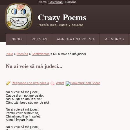
Idioma:
Castellano
|
Româna
Crazy Poems
Poesía loca, entra y coloca!
INICIO
POESÍAS
AGREGA UNA POESÍA
MIEMBROS
Inicio
»
Poesías
»
Sentimientos
» Nu ai voie să mă judeci...
Nu ai voie să mă judeci...
Responde con otra poesía
Votar!
Nu ai voie să mă judeci,
Cat pe drum pot merge doi,
Nici nu știi ce am în suflet,
Când zâmbesc sub nor de ploi.
Nu ai voie să mă judeci,
Pentru vrute și nevrute,
Chinul meu îl țin în suflet,
Și nu îl împart în doi.
Nu ai voie să mă judeci,