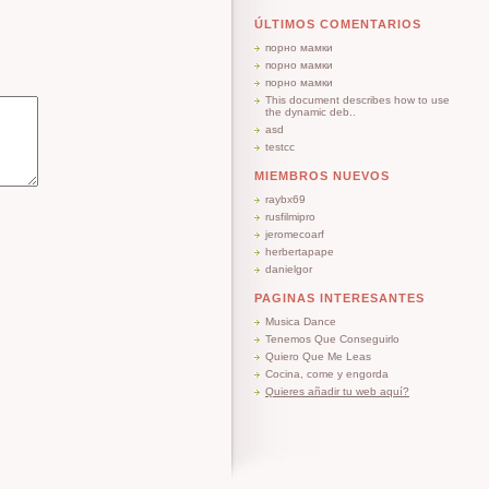
ÚLTIMOS COMENTARIOS
порно мамки
порно мамки
порно мамки
This document describes how to use
the dynamic deb..
asd
testcc
MIEMBROS NUEVOS
raybx69
rusfilmipro
jeromecoarf
herbertapape
danielgor
PAGINAS INTERESANTES
Musica Dance
Tenemos Que Conseguirlo
Quiero Que Me Leas
Cocina, come y engorda
Quieres añadir tu web aquí?