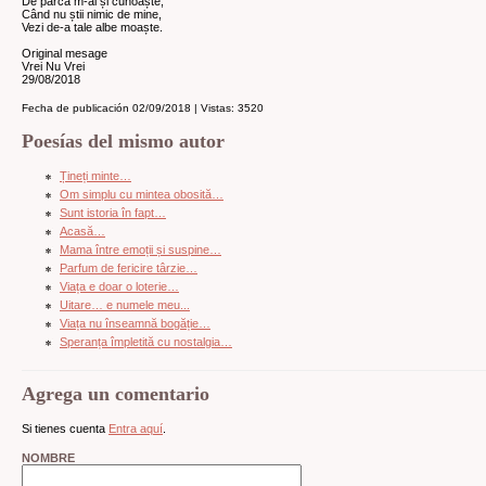
De parcă m-ai și cunoaște,
Când nu știi nimic de mine,
Vezi de-a tale albe moaște.
Original mesage
Vrei Nu Vrei
29/08/2018
Fecha de publicación 02/09/2018 | Vistas: 3520
Poesías del mismo autor
Țineți minte…
Om simplu cu mintea obosită…
Sunt istoria în fapt…
Acasă…
Mama între emoții și suspine…
Parfum de fericire târzie…
Viața e doar o loterie…
Uitare… e numele meu...
Viața nu înseamnă bogăție…
Speranța împletită cu nostalgia…
Agrega un comentario
Si tienes cuenta
Entra aquí
.
NOMBRE