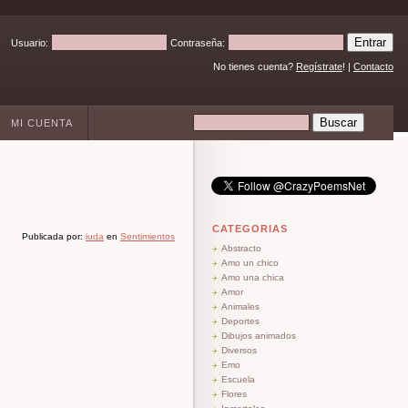
Usuario:
Contraseña:
No tienes cuenta?
Regístrate
! |
Contacto
MI CUENTA
CATEGORIAS
Publicada por:
iuda
en
Sentimientos
Abstracto
Amo un chico
Amo una chica
Amor
Animales
Deportes
Dibujos animados
Diversos
Emo
Escuela
Flores