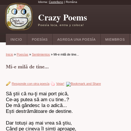
Idioma:
Castellano
|
Româna
Crazy Poems
Poesía loca, entra y coloca!
INICIO
POESÍAS
AGREGA UNA POESÍA
MIEMBROS
Inicio
»
Poesías
»
Sentimientos
» Mi-e milă de tine...
Mi-e milă de tine...
Responde con otra poesía
Votar!
Să ştii că nu-ţi mai port pică,
Ce-aş putea să am cu tine..?
De mă gândesc la o adică...
Ești destrămătoare de destine.
Dar totuși aș mai vrea să ştiu,
Când pe cineva îl simți aproape,