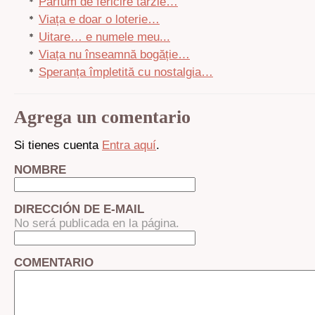
Parfum de fericire târzie…
Viața e doar o loterie…
Uitare… e numele meu...
Viața nu înseamnă bogăție…
Speranța împletită cu nostalgia…
Agrega un comentario
Si tienes cuenta
Entra aquí
.
NOMBRE
DIRECCIÓN DE E-MAIL
No será publicada en la página.
COMENTARIO