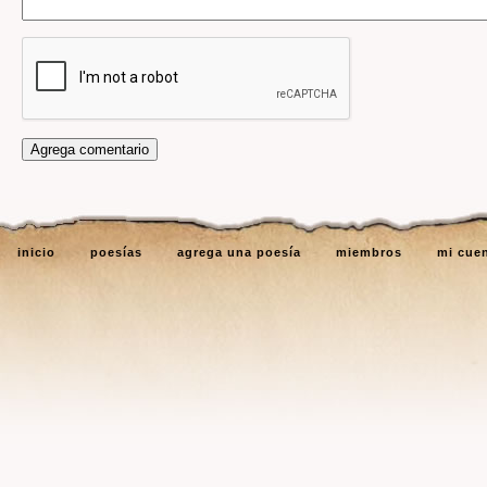
inicio
poesías
agrega una poesía
miembros
mi cue