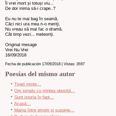
Îl vrei mort și totuși viu...
De dor inima să-i crape..?
Eu nu te mai bag în seamă,
Căci nici ura mea n-o meriţi,
Nu vreau să mai fac o dramă,
Cât timp vezi... meteoriți.
Original mesage
Vrei Nu Vrei
16/09/2018
Fecha de publicación 17/09/2018 | Vistas: 3597
Poesías del mismo autor
Țineți minte…
Om simplu cu mintea obosită…
Sunt istoria în fapt…
Acasă…
Mama între emoții și suspine…