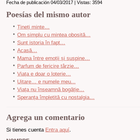
Fecha de publicación 04/03/2017 | Vistas: 3594
Poesías del mismo autor
Țineți minte…
Om simplu cu mintea obosită…
Sunt istoria în fapt…
Acasă…
Mama între emoții și suspine…
Parfum de fericire târzie…
Viața e doar o loterie…
Uitare… e numele meu...
Viața nu înseamnă bogăție…
Speranța împletită cu nostalgia…
Agrega un comentario
Si tienes cuenta
Entra aquí
.