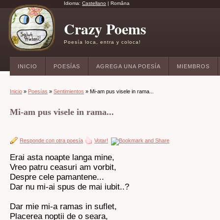
Idioma:
Castellano
|
Româna
Crazy Poems
Poesía loca, entra y coloca!
INICIO
POESÍAS
AGREGA UNA POESÍA
MIEMBROS
Inicio
»
Poesías
»
Sentimientos
» Mi-am pus visele in rama...
Mi-am pus visele in rama...
Responde con otra poesía
Votar!
Erai asta noapte langa mine,
Vreo patru ceasuri am vorbit,
Despre cele pamantene...
Dar nu mi-ai spus de mai iubit..?
Dar mie mi-a ramas in suflet,
Placerea noptii de o seara,