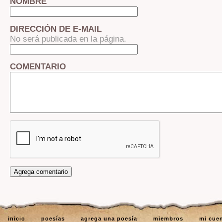
NOMBRE
DIRECCIÓN DE E-MAIL
No será publicada en la página.
COMENTARIO
inicio
poesías
agrega una poesía
miembros
mi cue