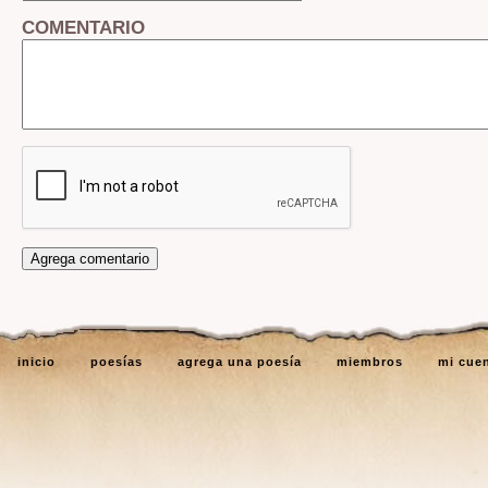
COMENTARIO
inicio
poesías
agrega una poesía
miembros
mi cue