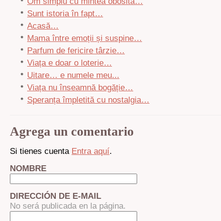
Om simplu cu mintea obosită…
Sunt istoria în fapt…
Acasă…
Mama între emoții și suspine…
Parfum de fericire târzie…
Viața e doar o loterie…
Uitare… e numele meu...
Viața nu înseamnă bogăție…
Speranța împletită cu nostalgia…
Agrega un comentario
Si tienes cuenta
Entra aquí
.
NOMBRE
DIRECCIÓN DE E-MAIL
No será publicada en la página.