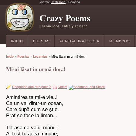
Idioma:
Castellano
|
Româna
Crazy Poems
Poesía loca, entra y coloca!
INICIO
POESÍAS
AGREGA UNA POESÍA
MIEMBROS
Inicio
»
Poesías
»
Leyendas
» Mi-ai lăsat în urmă dor..!
Mi-ai lăsat în urmă dor..!
Responde con otra poesía
Votar!
Amintirea ta mi-e vie..!
Ca un val dintr-un ocean,
Care după cum se știe,
Praf se face la liman...
Tot așa ca valul mării..!
Ai fost tu acea minune,