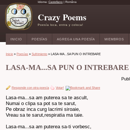
Idioma:
Castellano
|
Româna
Crazy Poems
Poesía loca, entra y coloca!
INICIO
POESÍAS
AGREGA UNA POESÍA
MIEMBROS
Inicio
»
Poesías
»
Sufrimiento
» LASA-MA...SA PUN O INTREBARE
LASA-MA...SA PUN O INTREBARE
Publ
Responde con otra poesía
Votar!
Lasa-ma...sa am puterea sa te ascult,
Numai o clipa sa pot sa te sarut,
Pe obraz inca curg lacrimi siroaie,
Vreau sa te sarut,respiratia ma taie.
Lasa-ma...sa am puterea sa-ti vorbesc,