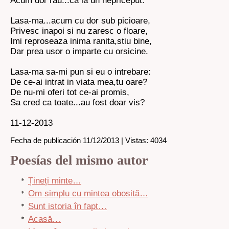
Acum dor rau...ca la un nepriceput.
Lasa-ma...acum cu dor sub picioare,
Privesc inapoi si nu zaresc o floare,
Imi reproseaza inima ranita,stiu bine,
Dar prea usor o imparte cu orsicine.
Lasa-ma sa-mi pun si eu o intrebare:
De ce-ai intrat in viata mea,tu oare?
De nu-mi oferi tot ce-ai promis,
Sa cred ca toate...au fost doar vis?
11-12-2013
Fecha de publicación 11/12/2013 | Vistas: 4034
Poesías del mismo autor
Țineți minte…
Om simplu cu mintea obosită…
Sunt istoria în fapt…
Acasă…