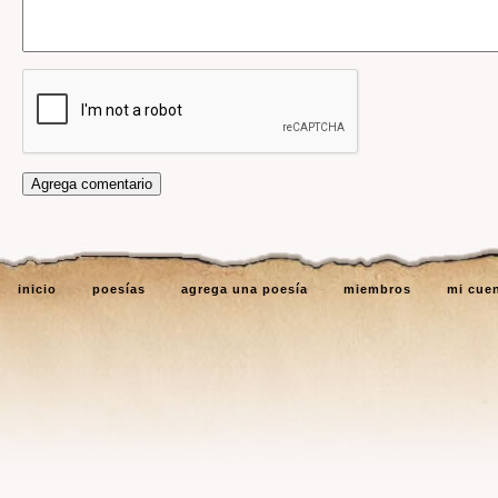
inicio
poesías
agrega una poesía
miembros
mi cue