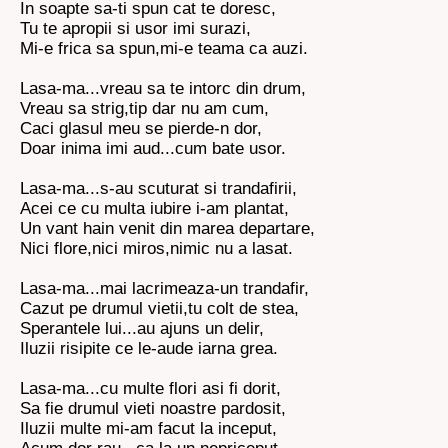
In soapte sa-ti spun cat te doresc,
Tu te apropii si usor imi surazi,
Mi-e frica sa spun,mi-e teama ca auzi.
Lasa-ma...vreau sa te intorc din drum,
Vreau sa strig,tip dar nu am cum,
Caci glasul meu se pierde-n dor,
Doar inima imi aud...cum bate usor.
Lasa-ma...s-au scuturat si trandafirii,
Acei ce cu multa iubire i-am plantat,
Un vant hain venit din marea departare,
Nici flore,nici miros,nimic nu a lasat.
Lasa-ma...mai lacrimeaza-un trandafir,
Cazut pe drumul vietii,tu colt de stea,
Sperantele lui...au ajuns un delir,
Iluzii risipite ce le-aude iarna grea.
Lasa-ma...cu multe flori asi fi dorit,
Sa fie drumul vieti noastre pardosit,
Iluzii multe mi-am facut la inceput,