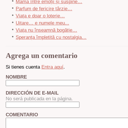
Mama între emoții și suspine…
Parfum de fericire târzie…
Viața e doar o loterie…
Uitare… e numele meu...
Viața nu înseamnă bogăție…
Speranța împletită cu nostalgia…
Agrega un comentario
Si tienes cuenta
Entra aquí
.
NOMBRE
DIRECCIÓN DE E-MAIL
No será publicada en la página.
COMENTARIO