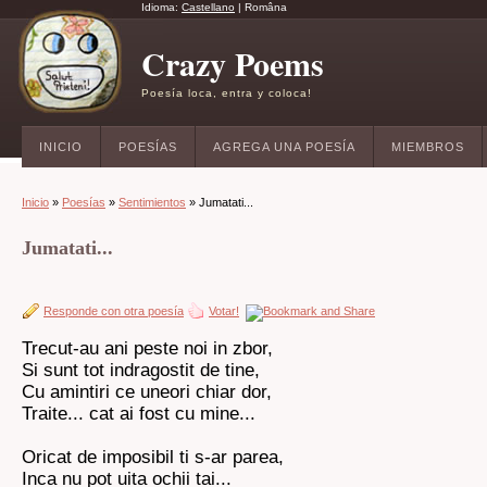
Idioma:
Castellano
|
Româna
Crazy Poems
Poesía loca, entra y coloca!
INICIO
POESÍAS
AGREGA UNA POESÍA
MIEMBROS
Inicio
»
Poesías
»
Sentimientos
» Jumatati...
Jumatati...
Responde con otra poesía
Votar!
Trecut-au ani peste noi in zbor,
Si sunt tot indragostit de tine,
Cu amintiri ce uneori chiar dor,
Traite... cat ai fost cu mine...
Oricat de imposibil ti s-ar parea,
Inca nu pot uita ochii tai...