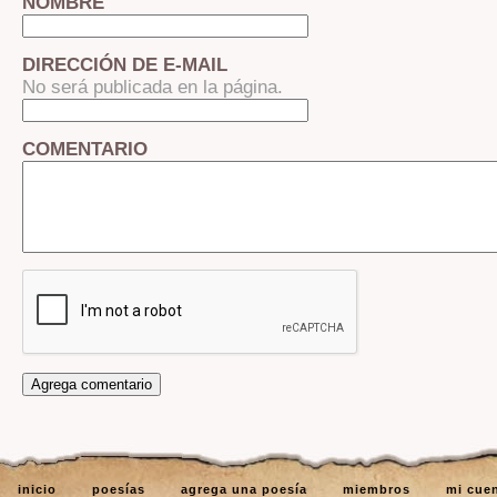
NOMBRE
DIRECCIÓN DE E-MAIL
No será publicada en la página.
COMENTARIO
inicio
poesías
agrega una poesía
miembros
mi cue