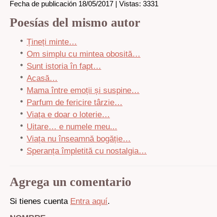
Fecha de publicación 18/05/2017 | Vistas: 3331
Poesías del mismo autor
Țineți minte…
Om simplu cu mintea obosită…
Sunt istoria în fapt…
Acasă…
Mama între emoții și suspine…
Parfum de fericire târzie…
Viața e doar o loterie…
Uitare… e numele meu...
Viața nu înseamnă bogăție…
Speranța împletită cu nostalgia…
Agrega un comentario
Si tienes cuenta
Entra aquí
.