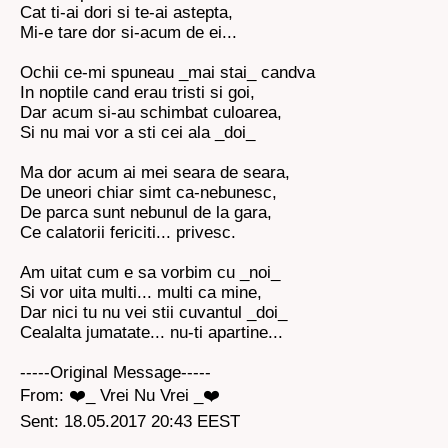
Cat ti-ai dori si te-ai astepta,
Mi-e tare dor si-acum de ei...
Ochii ce-mi spuneau _mai stai_ candva
In noptile cand erau tristi si goi,
Dar acum si-au schimbat culoarea,
Si nu mai vor a sti cei ala _doi_
Ma dor acum ai mei seara de seara,
De uneori chiar simt ca-nebunesc,
De parca sunt nebunul de la gara,
Ce calatorii fericiti... privesc.
Am uitat cum e sa vorbim cu _noi_
Si vor uita multi... multi ca mine,
Dar nici tu nu vei stii cuvantul _doi_
Cealalta jumatate... nu-ti apartine...
-----Original Message-----
From: ❤️_ Vrei Nu Vrei _❤️
Sent: 18.05.2017 20:43 EEST