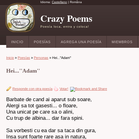
Idioma:
Castellano
|
Româna
Crazy Poems
Poesía loca, entra y coloca!
INICIO
POESÍAS
AGREGA UNA POESÍA
MIEMBROS
Inicio
»
Poesías
»
Personas
» Hei...''Adam''
Hei...''Adam''
Responde con otra poesía
Votar!
Barbate de cand ai aparut sub soare,
Alergi sa tot gasesti... o floare,
Una unicat pe care sa o alini,
Cu trup de albina... dar fara spini.
Sa vorbesti cu ea dar sa taca din gura,
Insa sunt foarte rare asa in natura,