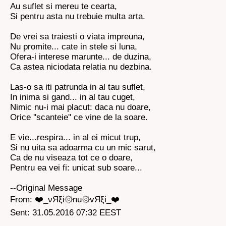
Au suflet si mereu te cearta,
Si pentru asta nu trebuie multa arta.
De vrei sa traiesti o viata impreuna,
Nu promite... cate in stele si luna,
Ofera-i interese marunte... de duzina,
Ca astea niciodata relatia nu dezbina.
Las-o sa iti patrunda in al tau suflet,
In inima si gand... in al tau cuget,
Nimic nu-i mai placut: daca nu doare,
Orice ''scanteie'' ce vine de la soare.
E vie...respira... in al ei micut trup,
Si nu uita sa adoarma cu un mic sarut,
Ca de nu viseaza tot ce o doare,
Pentru ea vei fi: unicat sub soare...
--Original Message
From: ❤️_νЯξί۞nu۞vЯξί_❤️
Sent: 31.05.2016 07:32 EEST