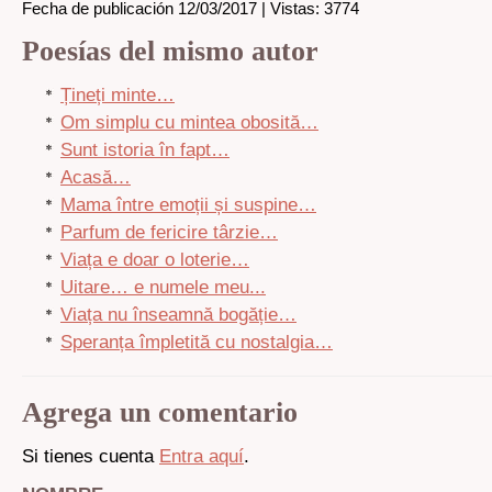
Fecha de publicación 12/03/2017 | Vistas: 3774
Poesías del mismo autor
Țineți minte…
Om simplu cu mintea obosită…
Sunt istoria în fapt…
Acasă…
Mama între emoții și suspine…
Parfum de fericire târzie…
Viața e doar o loterie…
Uitare… e numele meu...
Viața nu înseamnă bogăție…
Speranța împletită cu nostalgia…
Agrega un comentario
Si tienes cuenta
Entra aquí
.