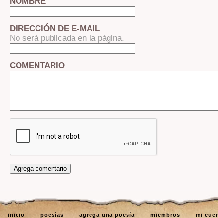
NOMBRE
DIRECCIÓN DE E-MAIL
No será publicada en la página.
COMENTARIO
inicio
poesías
agrega una poesía
miembros
mi cue