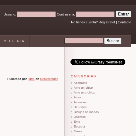
Usuario:
Contraseña:
No tienes cuenta?
Regístrate
! |
Contacto
MI CUENTA
CATEGORIAS
Publicada por:
iuda
en
Sentimientos
Abstracto
Amo un chico
Amo una chica
Amor
Animales
Deportes
Dibujos animados
Diversos
Emo
Escuela
Flores