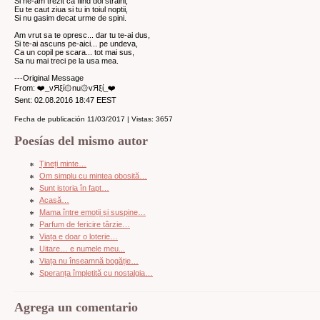
Si ne-am trezit ca fiind doi straini,
Eu te caut ziua si tu in toiul noptii,
Si nu gasim decat urme de spini.
Am vrut sa te opresc... dar tu te-ai dus,
Si te-ai ascuns pe-aici... pe undeva,
Ca un copil pe scara... tot mai sus,
Sa nu mai treci pe la usa mea.
---Original Message
From: ❤️_νЯξί۞nu۞vЯξί_❤️
Sent: 02.08.2016 18:47 EEST
Fecha de publicación 11/03/2017 | Vistas: 3657
Poesías del mismo autor
Țineți minte…
Om simplu cu mintea obosită…
Sunt istoria în fapt…
Acasă…
Mama între emoții și suspine…
Parfum de fericire târzie…
Viața e doar o loterie…
Uitare… e numele meu...
Viața nu înseamnă bogăție…
Speranța împletită cu nostalgia…
Agrega un comentario