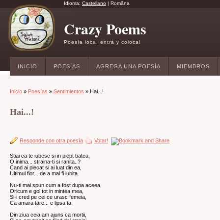
Idioma:
Castellano
|
Româna
Crazy Poems
Poesía loca, entra y coloca!
INICIO
POESÍAS
AGREGA UNA POESÍA
MIEMBROS
Inicio
»
Poesías
»
Sentimientos
» Hai...!
Hai...!
Responde con otra poesía
Votar!
Stiai ca te iubesc si in piept batea,
O inima... straina-ti si ranita..?
Cand ai plecat si ai luat din ea,
Ultimul fior... de a mai fi iubita.
Nu-ti mai spun cum a fost dupa aceea,
Oricum e gol tot in mintea mea,
Si-i cred pe cei ce urasc femeia,
Ca amara tare... e lipsa ta.
Din ziua ceia!am ajuns ca mortii,