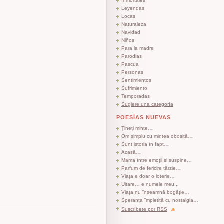
Inmortales
Leyendas
Locas
Naturaleza
Navidad
Niños
Para la madre
Parodias
Pascua
Personas
Sentimientos
Sufrimiento
Temporadas
Sugiere una categoría
POESÍAS NUEVAS
Țineți minte…
Om simplu cu mintea obosită…
Sunt istoria în fapt…
Acasă…
Mama între emoții și suspine…
Parfum de fericire târzie…
Viața e doar o loterie…
Uitare… e numele meu...
Viața nu înseamnă bogăție…
Speranța împletită cu nostalgia…
Suscríbete por RSS