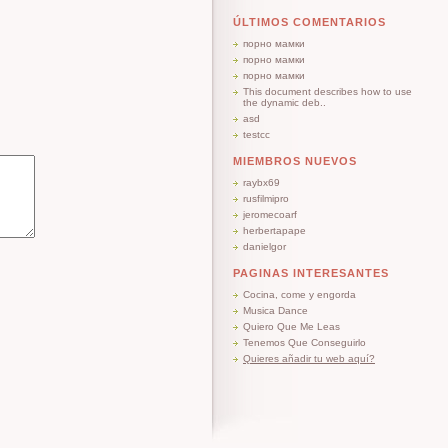
ÚLTIMOS COMENTARIOS
порно мамки
порно мамки
порно мамки
This document describes how to use
the dynamic deb..
asd
testcc
MIEMBROS NUEVOS
raybx69
rusfilmipro
jeromecoarf
herbertapape
danielgor
PAGINAS INTERESANTES
Cocina, come y engorda
Musica Dance
Quiero Que Me Leas
Tenemos Que Conseguirlo
Quieres añadir tu web aquí?