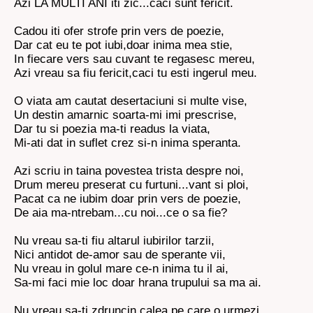
Azi LA MULTI ANI iti zic...caci sunt fericit.
Cadou iti ofer strofe prin vers de poezie,
Dar cat eu te pot iubi,doar inima mea stie,
In fiecare vers sau cuvant te regasesc mereu,
Azi vreau sa fiu fericit,caci tu esti ingerul meu.
O viata am cautat desertaciuni si multe vise,
Un destin amarnic soarta-mi imi prescrise,
Dar tu si poezia ma-ti readus la viata,
Mi-ati dat in suflet crez si-n inima speranta.
Azi scriu in taina povestea trista despre noi,
Drum mereu preserat cu furtuni...vant si ploi,
Pacat ca ne iubim doar prin vers de poezie,
De aia ma-ntrebam...cu noi...ce o sa fie?
Nu vreau sa-ti fiu altarul iubirilor tarzii,
Nici antidot de-amor sau de sperante vii,
Nu vreau in golul mare ce-n inima tu il ai,
Sa-mi faci mie loc doar hrana trupului sa ma ai.
Nu vreau sa-ti zdruncin calea pe care o urmezi,