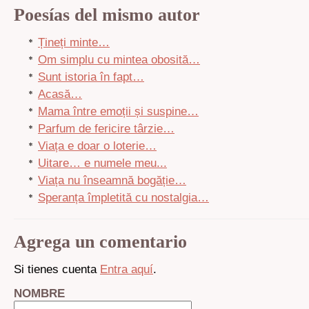
Poesías del mismo autor
Țineți minte…
Om simplu cu mintea obosită…
Sunt istoria în fapt…
Acasă…
Mama între emoții și suspine…
Parfum de fericire târzie…
Viața e doar o loterie…
Uitare… e numele meu...
Viața nu înseamnă bogăție…
Speranța împletită cu nostalgia…
Agrega un comentario
Si tienes cuenta
Entra aquí
.
NOMBRE