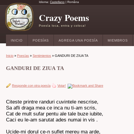
Idioma:
Castellano
|
Româna
Crazy Poems
Poesía loca, entra y coloca!
INICIO
POESÍAS
AGREGA UNA POESÍA
MIEMBROS
Inicio
»
Poesías
»
Sentimientos
» GANDURI DE ZIUA TA
GANDURI DE ZIUA TA
Responde con otra poesía
Votar!
Citeste printre randuri cuvintele nescrise,
Sa afli draga mea ce inca nu ti-am scris,
Cat de mult sufar pentu ale tale buze iubite,
Caci eu le-am sarutat ades numai in vis .
Ucide-mi dorul ce-n suflet mereu ma arde,