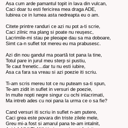
Asa cum arde pamantul topit in lava din vulcan,
Caci doar tu esti fericirea mea draga ADE,
Iubirea ce in lumea asta nedreapta eu o am.
Citete printre randuri ce azi nu pot a-ti scrie,
Caci zilnic ma plang si poate nu reușesc,
Lacrimile-mi stau pe pleoape dau sa ma doboare,
Simt ca-n suflet tot mereu eu ma prabusesc.
Azi din nou gandul ma poartă tot pana la tine,
Totul pare in jurul meu sterp si pustiu,
Te caut frenetic...dar tu nu esti iubire,
Asa ca fara sa vreau si azi poezie iti scriu.
Ti-am scris mereu tot ce nu puteam sa-ti spun,
Te-am zidit in suflet in versuri de poezie,
In multe nopti negre singur cu ochi inlacrimati,
Ma intreb ades cu noi pana la urma ce o sa fie?
Cand versuri iti scriu in suflet n-am putere,
Caci grea este povara din triste zilele mele,
Greu mi-a fost si amarul pana te-am intalnit,