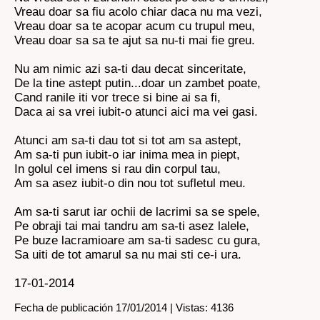
Vreau doar sa fiu acolo chiar daca nu ma vezi,
Vreau doar sa te acopar acum cu trupul meu,
Vreau doar sa sa te ajut sa nu-ti mai fie greu.
Nu am nimic azi sa-ti dau decat sinceritate,
De la tine astept putin...doar un zambet poate,
Cand ranile iti vor trece si bine ai sa fi,
Daca ai sa vrei iubit-o atunci aici ma vei gasi.
Atunci am sa-ti dau tot si tot am sa astept,
Am sa-ti pun iubit-o iar inima mea in piept,
In golul cel imens si rau din corpul tau,
Am sa asez iubit-o din nou tot sufletul meu.
Am sa-ti sarut iar ochii de lacrimi sa se spele,
Pe obraji tai mai tandru am sa-ti asez lalele,
Pe buze lacramioare am sa-ti sadesc cu gura,
Sa uiti de tot amarul sa nu mai sti ce-i ura.
17-01-2014
Fecha de publicación 17/01/2014 | Vistas: 4136