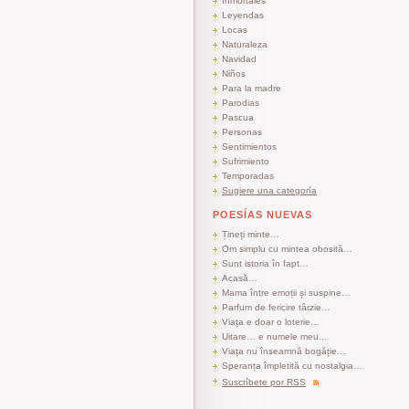
Inmortales
Leyendas
Locas
Naturaleza
Navidad
Niños
Para la madre
Parodias
Pascua
Personas
Sentimientos
Sufrimiento
Temporadas
Sugiere una categoría
POESÍAS NUEVAS
Țineți minte…
Om simplu cu mintea obosită…
Sunt istoria în fapt…
Acasă…
Mama între emoții și suspine…
Parfum de fericire târzie…
Viața e doar o loterie…
Uitare… e numele meu...
Viața nu înseamnă bogăție…
Speranța împletită cu nostalgia…
Suscríbete por RSS