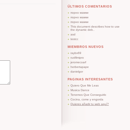
ÚLTIMOS COMENTARIOS
порно мамки
порно мамки
порно мамки
This document describes how to use
the dynamic deb..
asd
testcc
MIEMBROS NUEVOS
raybx69
rusfilmipro
jeromecoarf
herbertapape
danielgor
PAGINAS INTERESANTES
Quiero Que Me Leas
Musica Dance
Tenemos Que Conseguirlo
Cocina, come y engorda
Quieres añadir tu web aquí?