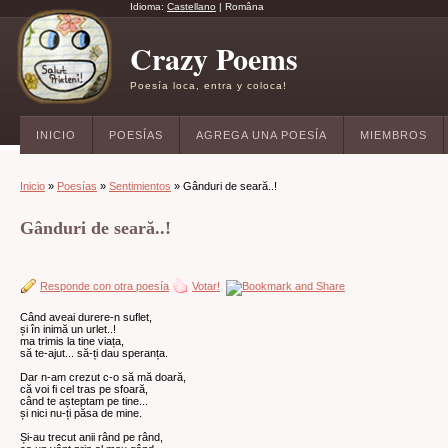
Idioma:
Castellano
|
Româna
Crazy Poems
Poesía loca, entra y coloca!
INICIO
POESÍAS
AGREGA UNA POESÍA
MIEMBROS
Inicio
»
Poesías
»
Sentimientos
» Gânduri de seară..!
Gânduri de seară..!
Responde con otra poesía
Votar!
Când aveai durere-n suflet,
și în inimă un urlet..!
ma trimis la tine viața,
să te-ajut... să-ți dau speranța.
Dar n-am crezut c-o să mă doară,
că voi fi cel tras pe sfoară,
când te așteptam pe tine...
și nici nu-ți păsa de mine.
Și-au trecut anii rând pe rând,