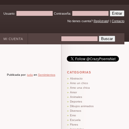
Usuario:
Contraseña:
No tienes cuenta?
Regístrate
! |
Contacto
MI CUENTA
CATEGORIAS
Publicada por:
iuda
en
Sentimientos
Abstracto
Amo un chico
Amo una chica
Amor
Animales
Deportes
Dibujos animados
Diversos
Emo
Escuela
Flores