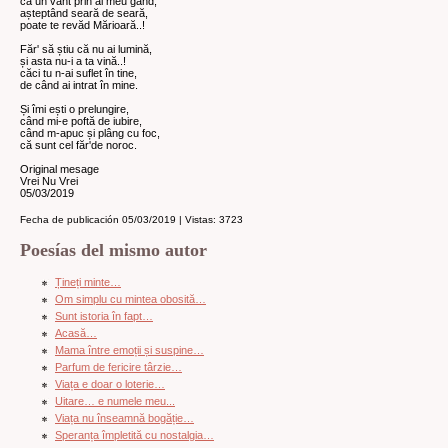
ca un vânt prin al meu gând,
așteptând seară de seară,
poate te revăd Mărioară..!
Făr' să știu că nu ai lumină,
și asta nu-i a ta vină..!
căci tu n-ai suflet în tine,
de când ai intrat în mine.
Și îmi ești o prelungire,
când mi-e poftă de iubire,
când m-apuc și plâng cu foc,
că sunt cel făr'de noroc.
Original mesage
Vrei Nu Vrei
05/03/2019
Fecha de publicación 05/03/2019 | Vistas: 3723
Poesías del mismo autor
Țineți minte…
Om simplu cu mintea obosită…
Sunt istoria în fapt…
Acasă…
Mama între emoții și suspine…
Parfum de fericire târzie…
Viața e doar o loterie…
Uitare… e numele meu...
Viața nu înseamnă bogăție…
Speranța împletită cu nostalgia…