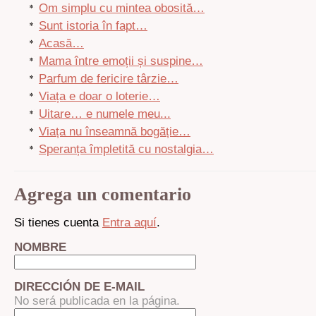
Om simplu cu mintea obosită…
Sunt istoria în fapt…
Acasă…
Mama între emoții și suspine…
Parfum de fericire târzie…
Viața e doar o loterie…
Uitare… e numele meu...
Viața nu înseamnă bogăție…
Speranța împletită cu nostalgia…
Agrega un comentario
Si tienes cuenta
Entra aquí
.
NOMBRE
DIRECCIÓN DE E-MAIL
No será publicada en la página.