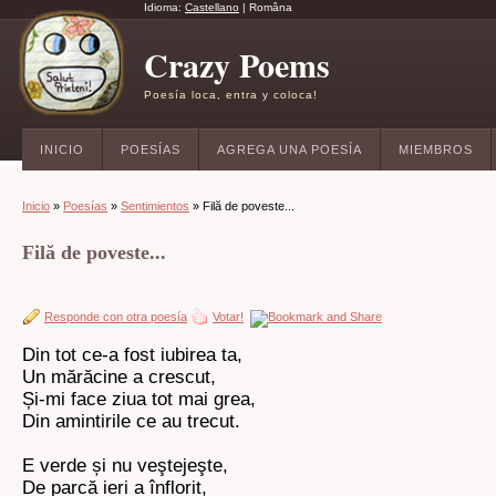
Idioma:
Castellano
|
Româna
Crazy Poems
Poesía loca, entra y coloca!
INICIO
POESÍAS
AGREGA UNA POESÍA
MIEMBROS
Inicio
»
Poesías
»
Sentimientos
» Filă de poveste...
Filă de poveste...
Responde con otra poesía
Votar!
Din tot ce-a fost iubirea ta,
Un mărăcine a crescut,
Și-mi face ziua tot mai grea,
Din amintirile ce au trecut.
E verde și nu veştejeşte,
De parcă ieri a înflorit,