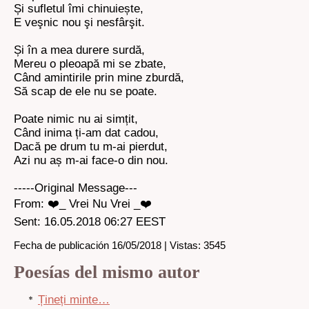
Și sufletul îmi chinuiește,
E veşnic nou şi nesfârşit.
Și în a mea durere surdă,
Mereu o pleoapă mi se zbate,
Când amintirile prin mine zburdă,
Să scap de ele nu se poate.
Poate nimic nu ai simțit,
Când inima ți-am dat cadou,
Dacă pe drum tu m-ai pierdut,
Azi nu aș m-ai face-o din nou.
-----Original Message---
From: ❤️_ Vrei Nu Vrei _❤️
Sent: 16.05.2018 06:27 EEST
Fecha de publicación 16/05/2018 | Vistas: 3545
Poesías del mismo autor
Țineți minte…