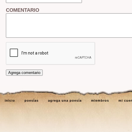
COMENTARIO
inicio
poesías
agrega una poesía
miembros
mi cue