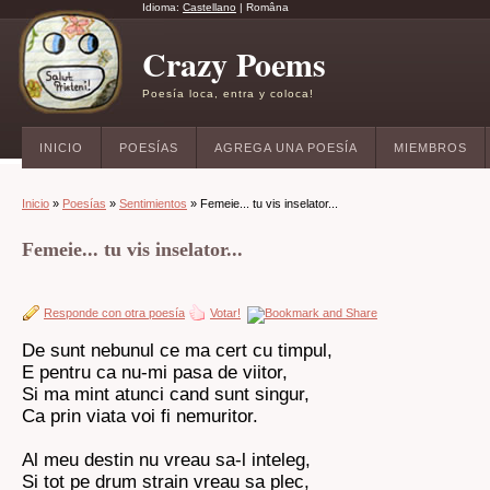
Idioma:
Castellano
|
Româna
Crazy Poems
Poesía loca, entra y coloca!
INICIO
POESÍAS
AGREGA UNA POESÍA
MIEMBROS
Inicio
»
Poesías
»
Sentimientos
» Femeie... tu vis inselator...
Femeie... tu vis inselator...
Responde con otra poesía
Votar!
De sunt nebunul ce ma cert cu timpul,
E pentru ca nu-mi pasa de viitor,
Si ma mint atunci cand sunt singur,
Ca prin viata voi fi nemuritor.
Al meu destin nu vreau sa-l inteleg,
Si tot pe drum strain vreau sa plec,