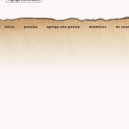
inicio
poesías
agrega una poesía
miembros
mi cue