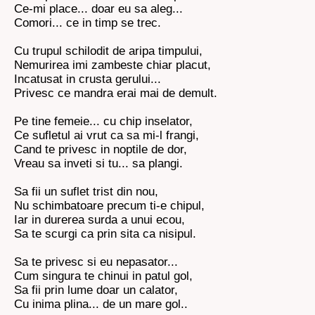
Ce-mi place... doar eu sa aleg...
Comori... ce in timp se trec.
Cu trupul schilodit de aripa timpului,
Nemurirea imi zambeste chiar placut,
Incatusat in crusta gerului...
Privesc ce mandra erai mai de demult.
Pe tine femeie... cu chip inselator,
Ce sufletul ai vrut ca sa mi-l frangi,
Cand te privesc in noptile de dor,
Vreau sa inveti si tu... sa plangi.
Sa fii un suflet trist din nou,
Nu schimbatoare precum ti-e chipul,
Iar in durerea surda a unui ecou,
Sa te scurgi ca prin sita ca nisipul.
Sa te privesc si eu nepasator...
Cum singura te chinui in patul gol,
Sa fii prin lume doar un calator,
Cu inima plina... de un mare gol..