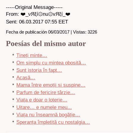
-----Original Message-----
From: ❤️_νЯξί۞nu۞vЯξί_❤️
Sent: 06.03.2017 07:55 EET
Fecha de publicación 06/03/2017 | Vistas: 3226
Poesías del mismo autor
Țineți minte…
Om simplu cu mintea obosită…
Sunt istoria în fapt…
Acasă…
Mama între emoții și suspine…
Parfum de fericire târzie…
Viața e doar o loterie…
Uitare… e numele meu...
Viața nu înseamnă bogăție…
Speranța împletită cu nostalgia…