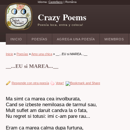
Idioma:
Castellano
|
Româna
Crazy Poems
Poesía loca, entra y coloca!
INICIO
POESÍAS
AGREGA UNA POESÍA
MIEMBROS
Inicio
»
Poesías
»
Amo una chica
» __...EU si MAREA...__
__...EU si MAREA...__
Responde con otra poesía
Votar!
Ma simt ca marea cea involburata,
Cand se izbeste nemiloasa de tarmul sau,
Mult suflet am daruit candva la o fata,
Nu regret si totusi: imi c-am pare rau...
Eram ca marea calma dupa furtuna,