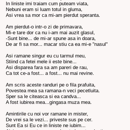
In liniste imi traiam cum puteam viata,
Nebuni eram si luam totul in gluma,
Asi vrea sa mor ca mi-am pierdut speranta.
Am pierdut-o intr-o zi de primavara,
Mi-e tare dor ca nu i-am mai auzit glasul,
-Sunt bine... de mi-ar spune asa in doara,
De ar fi sa mor... macar stiu ca ea mi-e "nasul"
Asi ramane singur eu cu tarmul meu,
Stiind ca fetei mele ii este bine...
Asi disparea fara sa am pareri de rau,
Ca tot ce-a fost... a fost... nu mai revine.
Am scris aceste randuri pe o fila prafuita,
Povestea mea sa ramana-n veci pecetluita.
Sper sa le citeasca si ea candva...
A fost iubirea mea...gingasa muza mea.
Amintirile cu noi vor ramane in mister,
De vrei sa le vezi... priveste sus pe cer.
Sunt Ea si Eu ce in liniste ne iubim...