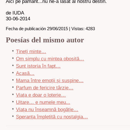
Aici pe pamant...nu ne-a lasat al nostru destin.
de IUDA
30-06-2014
Fecha de publicación 29/06/2015 | Vistas: 4283
Poesías del mismo autor
Țineți minte…
Om simplu cu mintea obosită…
Sunt istoria în fapt…
Acasă…
Mama între emoții și suspine…
Parfum de fericire târzie…
Viața e doar o loterie…
Uitare… e numele meu...
Viața nu înseamnă bogăție…
Speranța împletită cu nostalgia…