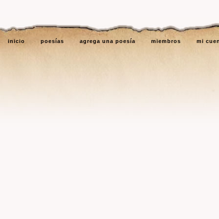
inicio
poesías
agrega una poesía
miembros
mi cue