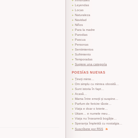
Inmortales
Leyendas
Locas
Naturaleza
Navidad
Niños
Para la madre
Parodias
Pascua
Personas
Sentimientos
Sufrimiento
Temporadas
Sugiere una categoría
POESÍAS NUEVAS
Țineți minte…
Om simplu cu mintea obosită…
Sunt istoria în fapt…
Acasă…
Mama între emoții și suspine…
Parfum de fericire târzie…
Viața e doar o loterie…
Uitare… e numele meu...
Viața nu înseamnă bogăție…
Speranța împletită cu nostalgia…
Suscríbete por RSS