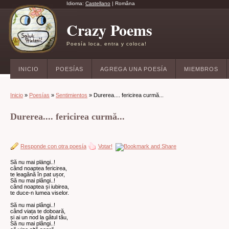
Idioma:
Castellano
|
Româna
Crazy Poems
Poesía loca, entra y coloca!
INICIO
POESÍAS
AGREGA UNA POESÍA
MIEMBROS
Inicio
»
Poesías
»
Sentimientos
» Durerea.... fericirea curmă...
Durerea.... fericirea curmă...
Responde con otra poesía
Votar!
Să nu mai plängi..!
când noaptea fericirea,
te leagănă în pat ușor,
Să nu mai plângi..!
când noaptea și iubirea,
te duce-n lumea viselor.
Să nu mai plângi..!
când viața te doboară,
și ai un nod la gâtul tău,
Să nu mai plângi..!