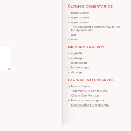
ÚLTIMOS COMENTARIOS
порно мамки
порно мамки
порно мамки
This document describes how to use
the dynamic deb..
asd
testcc
MIEMBROS NUEVOS
raybx69
rusfilmipro
jeromecoarf
herbertapape
danielgor
PAGINAS INTERESANTES
Musica Dance
Tenemos Que Conseguirlo
Quiero Que Me Leas
Cocina, come y engorda
Quieres añadir tu web aquí?