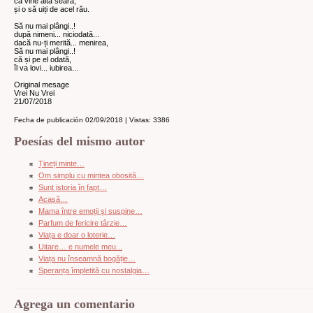
că vine altă seară,
și o să uiți de acel rău.
Să nu mai plângi..!
după nimeni... niciodată...
dacă nu-ți merită... menirea,
Să nu mai plângi..!
că și pe el odată,
îl va lovi... iubirea...
Original mesage
Vrei Nu Vrei
21/07/2018
Fecha de publicación 02/09/2018 | Vistas: 3386
Poesías del mismo autor
Țineți minte…
Om simplu cu mintea obosită…
Sunt istoria în fapt…
Acasă…
Mama între emoții și suspine…
Parfum de fericire târzie…
Viața e doar o loterie…
Uitare… e numele meu...
Viața nu înseamnă bogăție…
Speranța împletită cu nostalgia…
Agrega un comentario