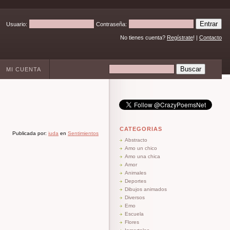
Usuario:
Contraseña:
No tienes cuenta?
Regístrate
! |
Contacto
MI CUENTA
CATEGORIAS
Publicada por:
iuda
en
Sentimientos
Abstracto
Amo un chico
Amo una chica
Amor
Animales
Deportes
Dibujos animados
Diversos
Emo
Escuela
Flores