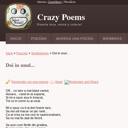
Idioma:
Castellano
|
Româna
Crazy Poems
Poesía loca, entra y coloca!
INICIO
POESÍAS
AGREGA UNA POESÍA
MIEMBROS
Inicio
»
Poesías
»
Sentimientos
» Doi in unul...
Doi in unul...
Responde con otra poesía
Votar!
Off... ce tare a mai batut vantul,
Aseara... cand te-ai suparat,
Si mi-a spus asa in treacat,
Tot ce in somn tu ai visat.
Mi-a spus ca ti-ai dori foarte tare,
Sa ma stii macar un pic ranit...
Ca ai vrea sa ma vezi in spanzuratoare,
Sa nu mai fiu atat de fericit.
Sa auzi cum florile din gradina,