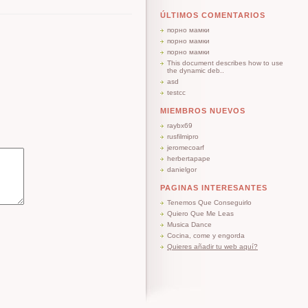
ÚLTIMOS COMENTARIOS
порно мамки
порно мамки
порно мамки
This document describes how to use
the dynamic deb..
asd
testcc
MIEMBROS NUEVOS
raybx69
rusfilmipro
jeromecoarf
herbertapape
danielgor
PAGINAS INTERESANTES
Tenemos Que Conseguirlo
Quiero Que Me Leas
Musica Dance
Cocina, come y engorda
Quieres añadir tu web aquí?