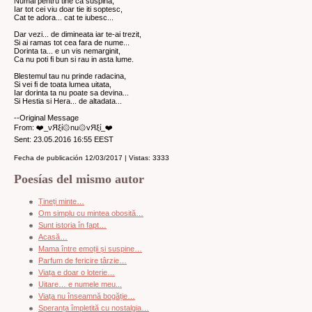
Numai pentru tine ca suspina,
Iar tot cei viu doar tie iti soptesc,
Cat te adora... cat te iubesc...
Dar vezi... de dimineata iar te-ai trezit,
Si ai ramas tot cea fara de nume...
Dorinta ta... e un vis nemarginit,
Ca nu poti fi bun si rau in asta lume.
Blestemul tau nu prinde radacina,
Si vei fi de toata lumea uitata,
Iar dorinta ta nu poate sa devina...
Si Hestia si Hera... de altadata...
--Original Message
From: ❤️_νЯξί۞nu۞vЯξί_❤️
Sent: 23.05.2016 16:55 EEST
Fecha de publicación 12/03/2017 | Vistas: 3333
Poesías del mismo autor
Țineți minte…
Om simplu cu mintea obosită…
Sunt istoria în fapt…
Acasă…
Mama între emoții și suspine…
Parfum de fericire târzie…
Viața e doar o loterie…
Uitare… e numele meu...
Viața nu înseamnă bogăție…
Speranța împletită cu nostalgia…