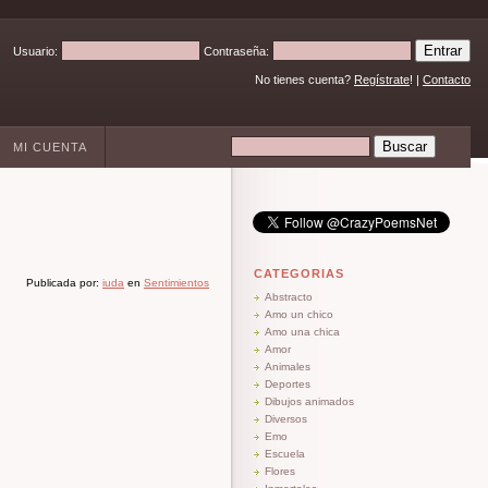
Usuario:
Contraseña:
No tienes cuenta?
Regístrate
! |
Contacto
MI CUENTA
CATEGORIAS
Publicada por:
iuda
en
Sentimientos
Abstracto
Amo un chico
Amo una chica
Amor
Animales
Deportes
Dibujos animados
Diversos
Emo
Escuela
Flores