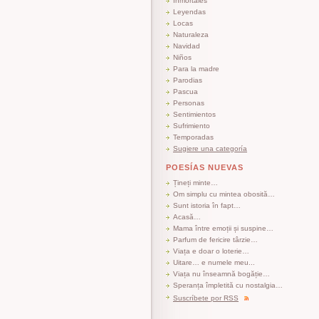
Inmortales
Leyendas
Locas
Naturaleza
Navidad
Niños
Para la madre
Parodias
Pascua
Personas
Sentimientos
Sufrimiento
Temporadas
Sugiere una categoría
POESÍAS NUEVAS
Țineți minte…
Om simplu cu mintea obosită…
Sunt istoria în fapt…
Acasă…
Mama între emoții și suspine…
Parfum de fericire târzie…
Viața e doar o loterie…
Uitare… e numele meu...
Viața nu înseamnă bogăție…
Speranța împletită cu nostalgia…
Suscríbete por RSS