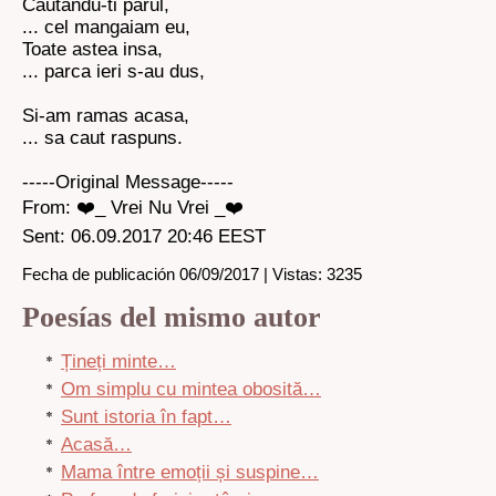
Cautandu-ti parul,
... cel mangaiam eu,
Toate astea insa,
... parca ieri s-au dus,
Si-am ramas acasa,
... sa caut raspuns.
-----Original Message-----
From: ❤️_ Vrei Nu Vrei _❤️
Sent: 06.09.2017 20:46 EEST
Fecha de publicación 06/09/2017 | Vistas: 3235
Poesías del mismo autor
Țineți minte…
Om simplu cu mintea obosită…
Sunt istoria în fapt…
Acasă…
Mama între emoții și suspine…