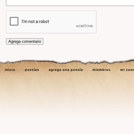
inicio
poesías
agrega una poesía
miembros
mi cue