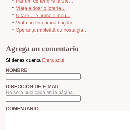
Parfum de fericire târzie…
Viața e doar o loterie…
Uitare… e numele meu...
Viața nu înseamnă bogăție…
Speranța împletită cu nostalgia…
Agrega un comentario
Si tienes cuenta
Entra aquí
.
NOMBRE
DIRECCIÓN DE E-MAIL
No será publicada en la página.
COMENTARIO