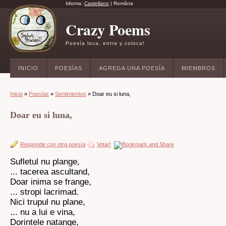
Idioma:
Castellano
|
Româna
Crazy Poems
Poesía loca, entra y coloca!
INICIO
POESÍAS
AGREGA UNA POESÍA
MIEMBROS
Inicio
»
Poesías
»
Sentimientos
» Doar eu si luna,
Doar eu si luna,
Responde con otra poesía
Votar!
Sufletul nu plange,
... tacerea ascultand,
Doar inima se frange,
... stropi lacrimad.
Nici trupul nu plane,
... nu a lui e vina,
Dorintele natange,