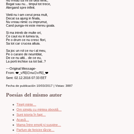
Nu vreau sa mi se dea nimic,
Bogat sau nu... timpul tot trece,
Alergand spre infinit.
Vietii nu i-am cerut prea mult,
Decat sa ajung in finala,
Nu vreau nimic cu imprumut,
Cand punga-mi este mereu goala.
Si ma intreb de multe ori,
Ce caut eu in lumea ta,
Pe o drum ce nu cresc flori,
Sa tot car crucea altuia.
Sa joc un rol ce nu-i al meu,
Pe o carare de neumblat,
De ce nu altii... de ce eu,
La porti inchise sa tot bat..?
---Original Message-
From: ❤️_νЯξί۞nu۞vЯξί_❤️
Sent: 02.12.2016 07:33 EET
Fecha de publicación 10/03/2017 | Vistas: 3887
Poesías del mismo autor
Țineți minte…
Om simplu cu mintea obosită…
Sunt istoria în fapt…
Acasă…
Mama între emoții și suspine…
Parfum de fericire târzie…