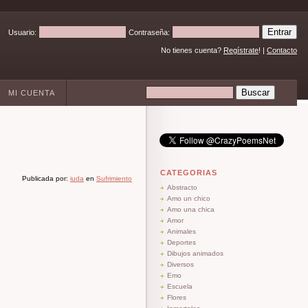
Usuario:
Contraseña:
No tienes cuenta?
Regístrate
! |
Contacto
MI CUENTA
CATEGORIAS
Publicada por:
iuda
en
Sufrimiento
Abstracto
Amo un chico
Amo una chica
Amor
Animales
Deportes
Dibujos animados
Diversos
Emo
Escuela
Flores