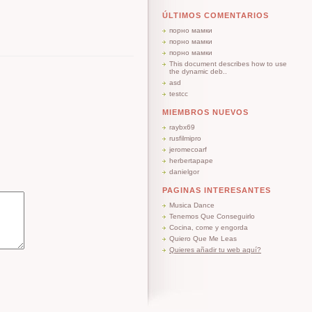
ÚLTIMOS COMENTARIOS
порно мамки
порно мамки
порно мамки
This document describes how to use
the dynamic deb..
asd
testcc
MIEMBROS NUEVOS
raybx69
rusfilmipro
jeromecoarf
herbertapape
danielgor
PAGINAS INTERESANTES
Musica Dance
Tenemos Que Conseguirlo
Cocina, come y engorda
Quiero Que Me Leas
Quieres añadir tu web aquí?