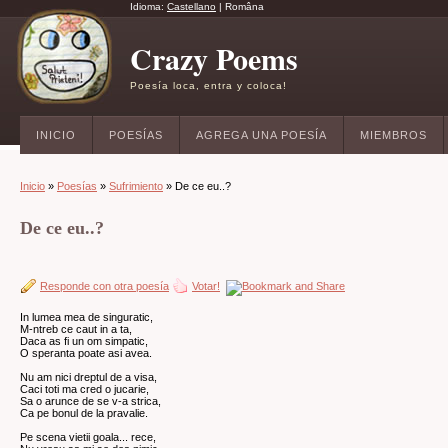
Idioma:
Castellano
|
Româna
Crazy Poems
Poesía loca, entra y coloca!
INICIO
POESÍAS
AGREGA UNA POESÍA
MIEMBROS
Inicio
»
Poesías
»
Sufrimiento
» De ce eu..?
De ce eu..?
Responde con otra poesía
Votar!
In lumea mea de singuratic,
M-ntreb ce caut in a ta,
Daca as fi un om simpatic,
O speranta poate asi avea.
Nu am nici dreptul de a visa,
Caci toti ma cred o jucarie,
Sa o arunce de se v-a strica,
Ca pe bonul de la pravalie.
Pe scena vietii goala... rece,