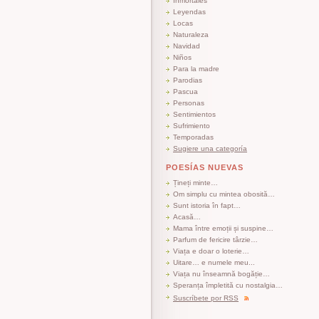
Inmortales
Leyendas
Locas
Naturaleza
Navidad
Niños
Para la madre
Parodias
Pascua
Personas
Sentimientos
Sufrimiento
Temporadas
Sugiere una categoría
POESÍAS NUEVAS
Țineți minte…
Om simplu cu mintea obosită…
Sunt istoria în fapt…
Acasă…
Mama între emoții și suspine…
Parfum de fericire târzie…
Viața e doar o loterie…
Uitare… e numele meu...
Viața nu înseamnă bogăție…
Speranța împletită cu nostalgia…
Suscríbete por RSS