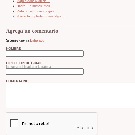
Viața e doar o loterie…
Uitare… e numele meu...
Viața nu înseamnă bogăție…
Speranța împletită cu nostalgia…
Agrega un comentario
Si tienes cuenta
Entra aquí
.
NOMBRE
DIRECCIÓN DE E-MAIL
No será publicada en la página.
COMENTARIO