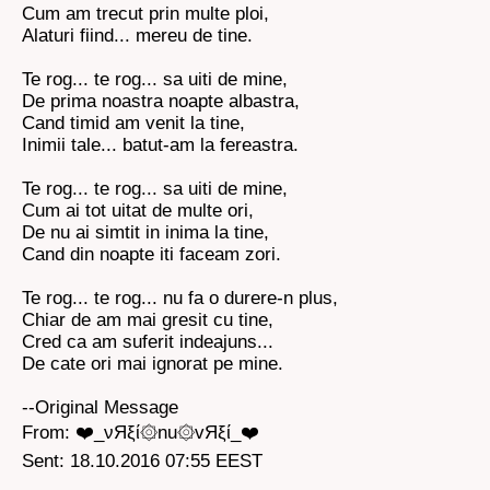
Cum am trecut prin multe ploi,
Alaturi fiind... mereu de tine.
Te rog... te rog... sa uiti de mine,
De prima noastra noapte albastra,
Cand timid am venit la tine,
Inimii tale... batut-am la fereastra.
Te rog... te rog... sa uiti de mine,
Cum ai tot uitat de multe ori,
De nu ai simtit in inima la tine,
Cand din noapte iti faceam zori.
Te rog... te rog... nu fa o durere-n plus,
Chiar de am mai gresit cu tine,
Cred ca am suferit indeajuns...
De cate ori mai ignorat pe mine.
--Original Message
From: ❤️_νЯξί۞nu۞vЯξί_❤️
Sent: 18.10.2016 07:55 EEST