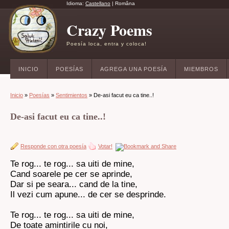
Idioma:
Castellano
|
Româna
Crazy Poems
Poesía loca, entra y coloca!
INICIO
POESÍAS
AGREGA UNA POESÍA
MIEMBROS
Inicio
»
Poesías
»
Sentimientos
» De-asi facut eu ca tine..!
De-asi facut eu ca tine..!
Responde con otra poesía
Votar!
Te rog... te rog... sa uiti de mine,
Cand soarele pe cer se aprinde,
Dar si pe seara... cand de la tine,
Il vezi cum apune... de cer se desprinde.
Te rog... te rog... sa uiti de mine,
De toate amintirile cu noi,