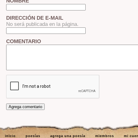
NOMBRE
DIRECCIÓN DE E-MAIL
No será publicada en la página.
COMENTARIO
inicio
poesías
agrega una poesía
miembros
mi cue