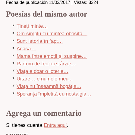
Fecha de publicación 11/03/2017 | Vistas: 3324
Poesías del mismo autor
Țineți minte…
Om simplu cu mintea obosită…
Sunt istoria în fapt…
Acasă…
Mama între emoții și suspine…
Parfum de fericire târzie…
Viața e doar o loterie…
Uitare… e numele meu...
Viața nu înseamnă bogăție…
Speranța împletită cu nostalgia…
Agrega un comentario
Si tienes cuenta
Entra aquí
.