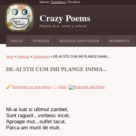
Idioma:
Castellano
|
Româna
Crazy Poems
Poesía loca, entra y coloca!
INICIO
POESÍAS
AGREGA UNA POESÍA
MIEMBROS
Inicio
»
Poesías
»
Sufrimiento
» DE-AI STII CUM IMI PLANGE INIMA...
DE-AI STII CUM IMI PLANGE INIMA...
Responde con otra poesía
Votar!
Mi-ai luat si ultimul zambet,
Sunt ragusit...vorbesc incet,
Aproape mut...suflet tacut,
Parca am murit de mult.