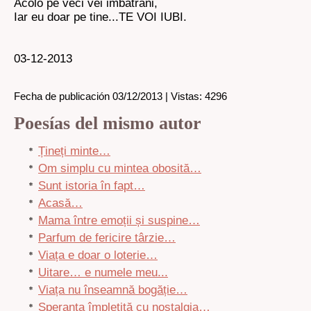
Acolo pe veci vei imbatrani,
Iar eu doar pe tine...TE VOI IUBI.
03-12-2013
Fecha de publicación 03/12/2013 | Vistas: 4296
Poesías del mismo autor
Țineți minte…
Om simplu cu mintea obosită…
Sunt istoria în fapt…
Acasă…
Mama între emoții și suspine…
Parfum de fericire târzie…
Viața e doar o loterie…
Uitare… e numele meu...
Viața nu înseamnă bogăție…
Speranța împletită cu nostalgia…