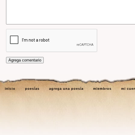
inicio
poesías
agrega una poesía
miembros
mi cue