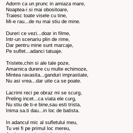
Adorm ca un prunc in amiaza mare,
Noaptea-i si mai obositoare,
Traiesc toate visele cu tine,
Mi-e rau...de nu mai stiu de mine.
Dureri ce vezi...doar in filme,
Intr-un scenariu plin de rime,
Dar pentru mine sunt marcaje,
Pe suflet...adanci tatuaje.
Tristete,chin si ale tale poze,
Amarnica durere cu multe echimoze,
Mintea ravasita...ganduri imprastiate,
Nu asi vrea...dar uite ca se poate.
Lacrimi reci pe obraz mi se scurg,
Preling incet...ca viata ele curg,
Nu stiu de ti-e bine,sau esti trista,
Inima sa.ti dau...in loc de batista.
In adancul mic al sufletului meu,
Tu vei fi pe primul loc mereu,