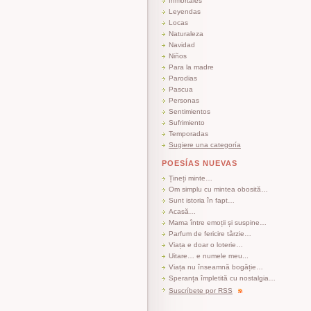
Inmortales
Leyendas
Locas
Naturaleza
Navidad
Niños
Para la madre
Parodias
Pascua
Personas
Sentimientos
Sufrimiento
Temporadas
Sugiere una categoría
POESÍAS NUEVAS
Țineți minte…
Om simplu cu mintea obosită…
Sunt istoria în fapt…
Acasă…
Mama între emoții și suspine…
Parfum de fericire târzie…
Viața e doar o loterie…
Uitare… e numele meu...
Viața nu înseamnă bogăție…
Speranța împletită cu nostalgia…
Suscríbete por RSS