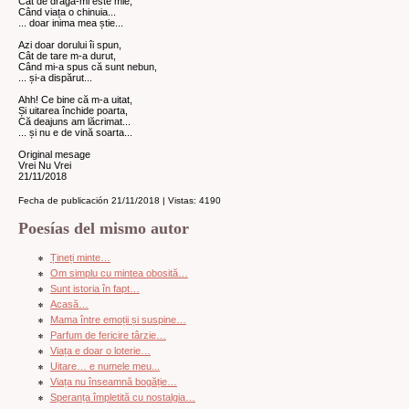
Cât de dragă-mi este mie,
Când viața o chinuia...
... doar inima mea știe...
Azi doar dorului îi spun,
Cât de tare m-a durut,
Când mi-a spus că sunt nebun,
... și-a dispărut...
Ahh! Ce bine că m-a uitat,
Și uitarea închide poarta,
Că deajuns am lăcrimat...
... și nu e de vină soarta...
Original mesage
Vrei Nu Vrei
21/11/2018
Fecha de publicación 21/11/2018 | Vistas: 4190
Poesías del mismo autor
Țineți minte…
Om simplu cu mintea obosită…
Sunt istoria în fapt…
Acasă…
Mama între emoții și suspine…
Parfum de fericire târzie…
Viața e doar o loterie…
Uitare… e numele meu...
Viața nu înseamnă bogăție…
Speranța împletită cu nostalgia…