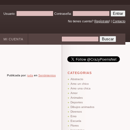
Usuario:
Contraseña:
No tienes cuenta?
Regístrate
! |
Contacto
MI CUENTA
CATEGORIAS
Publicada por:
iuda
en
Sentimientos
Abstracto
Amo un chico
Amo una chica
Amor
Animales
Deportes
Dibujos animados
Diversos
Emo
Escuela
Flores