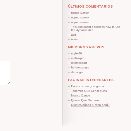
ÚLTIMOS COMENTARIOS
порно мамки
порно мамки
порно мамки
This document describes how to use
the dynamic deb..
asd
testcc
MIEMBROS NUEVOS
raybx69
rusfilmipro
jeromecoarf
herbertapape
danielgor
PAGINAS INTERESANTES
Cocina, come y engorda
Tenemos Que Conseguirlo
Musica Dance
Quiero Que Me Leas
Quieres añadir tu web aquí?