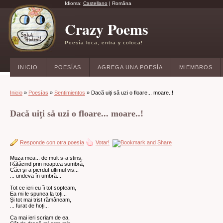
Idioma:
Castellano
|
Româna
Crazy Poems
Poesía loca, entra y coloca!
INICIO
POESÍAS
AGREGA UNA POESÍA
MIEMBROS
Inicio
»
Poesías
»
Sentimientos
» Dacă uiți să uzi o floare... moare..!
Dacă uiți să uzi o floare... moare..!
Responde con otra poesía
Votar!
Muza mea... de mult s-a stins,
Rătăcind prin noaptea sumbră,
Căci și-a pierdut ultimul vis...
... undeva în umbră...
Tot ce ieri eu îi tot sopteam,
Ea mi le spunea la toți...
Și tot mai trist rămâneam,
... furat de hoți...
Ca mai ieri scriam de ea,