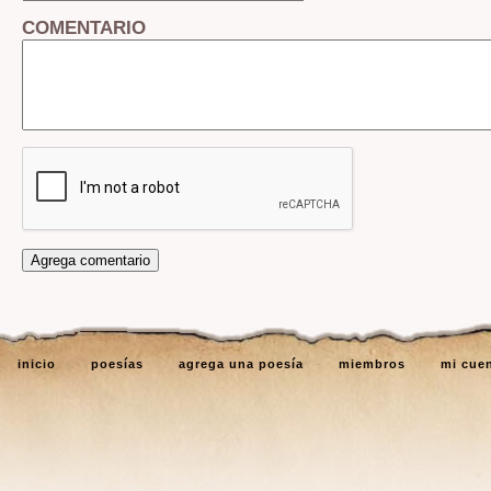
COMENTARIO
inicio
poesías
agrega una poesía
miembros
mi cue