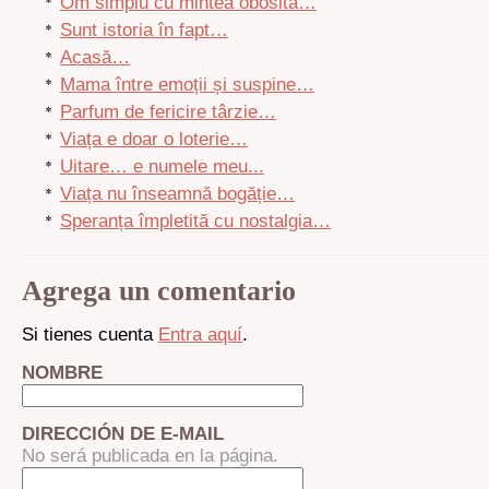
Om simplu cu mintea obosită…
Sunt istoria în fapt…
Acasă…
Mama între emoții și suspine…
Parfum de fericire târzie…
Viața e doar o loterie…
Uitare… e numele meu...
Viața nu înseamnă bogăție…
Speranța împletită cu nostalgia…
Agrega un comentario
Si tienes cuenta
Entra aquí
.
NOMBRE
DIRECCIÓN DE E-MAIL
No será publicada en la página.