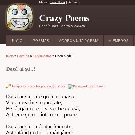
Idioma:
Castellano
|
Româna
Crazy Poems
Poesía loca, entra y coloca!
INICIO
POESÍAS
AGREGA UNA POESÍA
MIEMBROS
Inicio
»
Poesías
»
Sentimientos
» Dacă ai ști..!
Dacă ai ști..!
Responde con otra poesía
Votar!
Dacă ai ști... ce greu m-apasă,
Viața mea în singurătate,
Pe lângă curte... și vechea casă,
Ai trece și tu... într-o zi... poate.
Dacă ai şti... cât dor îmi este,
Așteptând cu foc o mângâiere,