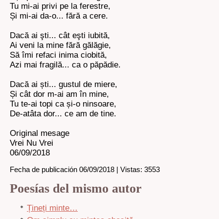
Tu mi-ai privi pe la ferestre,
Și mi-ai da-o... fără a cere.
Dacă ai şti... cât eşti iubită,
Ai veni la mine fără gălăgie,
Să îmi refaci inima ciobită,
Azi mai fragilă... ca o păpădie.
Dacă ai ști... gustul de miere,
Și cât dor m-ai am în mine,
Tu te-ai topi ca și-o ninsoare,
De-atâta dor... ce am de tine.
Original mesage
Vrei Nu Vrei
06/09/2018
Fecha de publicación 06/09/2018 | Vistas: 3553
Poesías del mismo autor
Țineți minte…