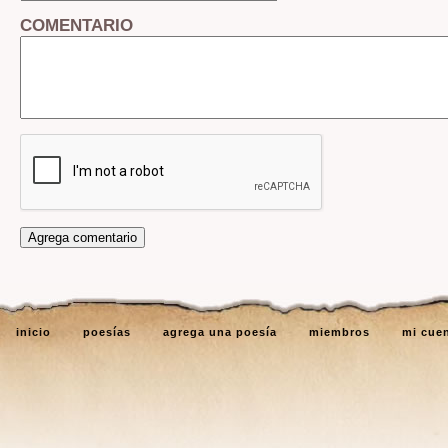
COMENTARIO
inicio
poesías
agrega una poesía
miembros
mi cue