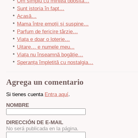
Om simplu cu mintea obosită…
Sunt istoria în fapt…
Acasă…
Mama între emoții și suspine…
Parfum de fericire târzie…
Viața e doar o loterie…
Uitare… e numele meu...
Viața nu înseamnă bogăție…
Speranța împletită cu nostalgia…
Agrega un comentario
Si tienes cuenta
Entra aquí
.
NOMBRE
DIRECCIÓN DE E-MAIL
No será publicada en la página.