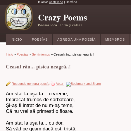
Idioma:
Castellano
|
Româna
Crazy Poems
Poesía loca, entra y coloca!
INICIO
POESÍAS
AGREGA UNA POESÍA
MIEMBROS
Inicio
»
Poesías
»
Sentimientos
» Ceasul rău... pisica neagră..!
Ceasul rău... pisica neagră..!
Responde con otra poesía
Votar!
Am stat la ușa ta... o vreme,
Îmbrăcat frumos de sărbătoare,
Și-aș fi intrat de nu m-aș teme,
Că nu vrei să primești o floare.
Am stat la ușa ta... cu dor,
Să văd pe geam dacă ești tristă,