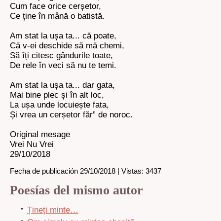
Cum face orice cerșetor,
Ce ține în mână o batistă.
Am stat la ușa ta... că poate,
Că v-ei deschide să mă chemi,
Să îți citesc gândurile toate,
De rele în veci să nu te temi.
Am stat la ușa ta... dar gata,
Mai bine plec și în alt loc,
La ușa unde locuiește fata,
Și vrea un cerșetor făr” de noroc.
Original mesage
Vrei Nu Vrei
29/10/2018
Fecha de publicación 29/10/2018 | Vistas: 3437
Poesías del mismo autor
Țineți minte…