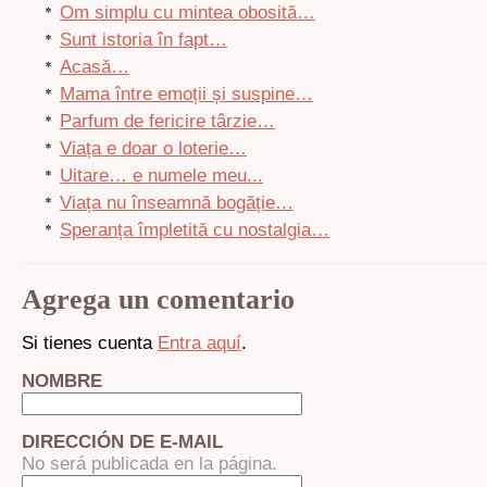
Om simplu cu mintea obosită…
Sunt istoria în fapt…
Acasă…
Mama între emoții și suspine…
Parfum de fericire târzie…
Viața e doar o loterie…
Uitare… e numele meu...
Viața nu înseamnă bogăție…
Speranța împletită cu nostalgia…
Agrega un comentario
Si tienes cuenta
Entra aquí
.
NOMBRE
DIRECCIÓN DE E-MAIL
No será publicada en la página.