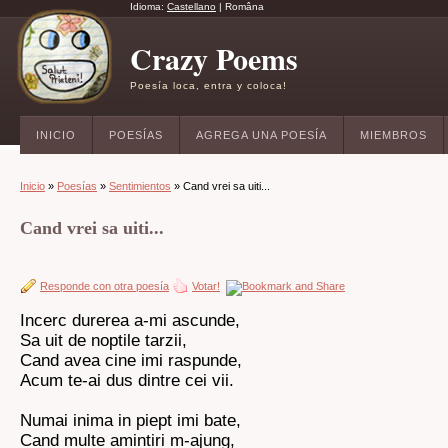
Idioma:
Castellano
|
Româna
Crazy Poems
Poesía loca, entra y coloca!
INICIO
POESÍAS
AGREGA UNA POESÍA
MIEMBROS
Inicio
»
Poesías
»
Sentimientos
» Cand vrei sa uiti...
Cand vrei sa uiti...
Responde con otra poesía
Votar!
Incerc durerea a-mi ascunde,
Sa uit de noptile tarzii,
Cand avea cine imi raspunde,
Acum te-ai dus dintre cei vii.
Numai inima in piept imi bate,
Cand multe amintiri m-ajung,