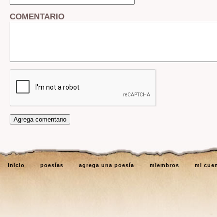
COMENTARIO
inicio
poesías
agrega una poesía
miembros
mi cue