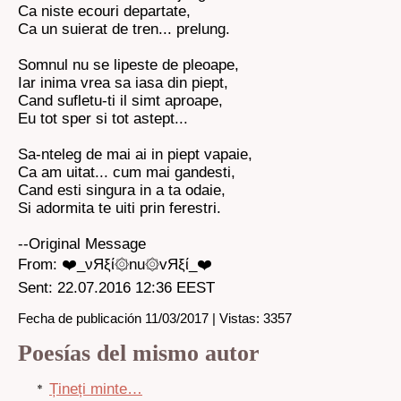
Ca niste ecouri departate,
Ca un suierat de tren... prelung.
Somnul nu se lipeste de pleoape,
Iar inima vrea sa iasa din piept,
Cand sufletu-ti il simt aproape,
Eu tot sper si tot astept...
Sa-nteleg de mai ai in piept vapaie,
Ca am uitat... cum mai gandesti,
Cand esti singura in a ta odaie,
Si adormita te uiti prin ferestri.
--Original Message
From: ❤️_νЯξί۞nu۞vЯξί_❤️
Sent: 22.07.2016 12:36 EEST
Fecha de publicación 11/03/2017 | Vistas: 3357
Poesías del mismo autor
Țineți minte…