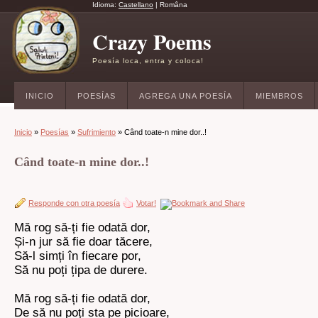
Idioma:
Castellano
|
Româna
Crazy Poems
Poesía loca, entra y coloca!
INICIO
POESÍAS
AGREGA UNA POESÍA
MIEMBROS
Inicio
»
Poesías
»
Sufrimiento
» Când toate-n mine dor..!
Când toate-n mine dor..!
Responde con otra poesía
Votar!
Mă rog să-ți fie odată dor,
Și-n jur să fie doar tăcere,
Să-l simți în fiecare por,
Să nu poți țipa de durere.
Mă rog să-ți fie odată dor,
De să nu poți sta pe picioare,