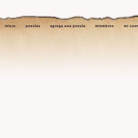
inicio
poesías
agrega una poesía
miembros
mi cue