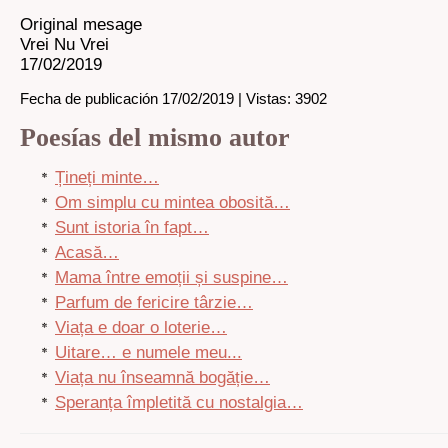
Original mesage
Vrei Nu Vrei
17/02/2019
Fecha de publicación 17/02/2019 | Vistas: 3902
Poesías del mismo autor
Țineți minte…
Om simplu cu mintea obosită…
Sunt istoria în fapt…
Acasă…
Mama între emoții și suspine…
Parfum de fericire târzie…
Viața e doar o loterie…
Uitare… e numele meu...
Viața nu înseamnă bogăție…
Speranța împletită cu nostalgia…