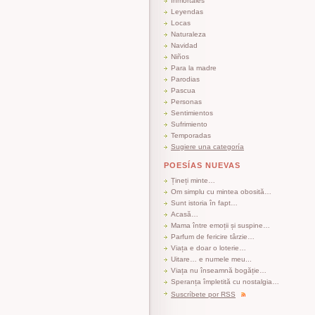
Inmortales
Leyendas
Locas
Naturaleza
Navidad
Niños
Para la madre
Parodias
Pascua
Personas
Sentimientos
Sufrimiento
Temporadas
Sugiere una categoría
POESÍAS NUEVAS
Țineți minte…
Om simplu cu mintea obosită…
Sunt istoria în fapt…
Acasă…
Mama între emoții și suspine…
Parfum de fericire târzie…
Viața e doar o loterie…
Uitare… e numele meu...
Viața nu înseamnă bogăție…
Speranța împletită cu nostalgia…
Suscríbete por RSS