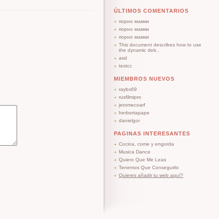
ÚLTIMOS COMENTARIOS
порно мамки
порно мамки
порно мамки
This document describes how to use
the dynamic deb..
asd
testcc
MIEMBROS NUEVOS
raybx69
rusfilmipro
jeromecoarf
herbertapape
danielgor
PAGINAS INTERESANTES
Cocina, come y engorda
Musica Dance
Quiero Que Me Leas
Tenemos Que Conseguirlo
Quieres añadir tu web aquí?