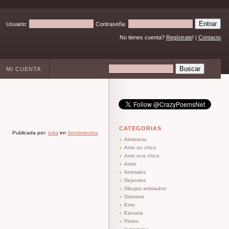
Usuario:
Contraseña:
No tienes cuenta?
Regístrate
! |
Contacto
MI CUENTA
CATEGORIAS
Publicada por:
iuda
en
Sentimientos
Abstracto
Amo un chico
Amo una chica
Amor
Animales
Deportes
Dibujos animados
Diversos
Emo
Escuela
Flores