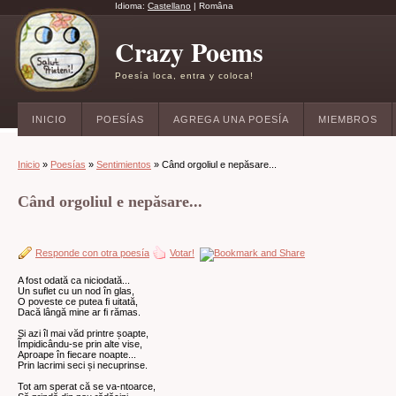
Idioma:
Castellano
|
Româna
Crazy Poems
Poesía loca, entra y coloca!
INICIO
POESÍAS
AGREGA UNA POESÍA
MIEMBROS
Inicio
»
Poesías
»
Sentimientos
» Când orgoliul e nepăsare...
Când orgoliul e nepăsare...
Responde con otra poesía
Votar!
A fost odată ca niciodată...
Un suflet cu un nod în glas,
O poveste ce putea fi uitată,
Dacă lângă mine ar fi rămas.
Și azi îl mai văd printre șoapte,
Împidicându-se prin alte vise,
Aproape în fiecare noapte...
Prin lacrimi seci și necuprinse.
Tot am sperat că se va-ntoarce,