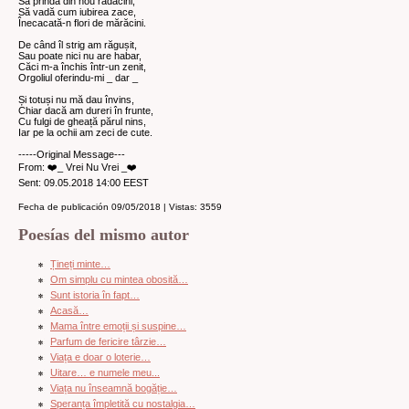
Să prindă din nou rădăcini,
Să vadă cum iubirea zace,
Înecacată-n flori de mărăcini.
De când îl strig am răgușit,
Sau poate nici nu are habar,
Căci m-a închis într-un zenit,
Orgoliul oferindu-mi _ dar _
Și totuși nu mă dau învins,
Chiar dacă am dureri în frunte,
Cu fulgi de gheață părul nins,
Iar pe la ochii am zeci de cute.
-----Original Message---
From: ❤️_ Vrei Nu Vrei _❤️
Sent: 09.05.2018 14:00 EEST
Fecha de publicación 09/05/2018 | Vistas: 3559
Poesías del mismo autor
Țineți minte…
Om simplu cu mintea obosită…
Sunt istoria în fapt…
Acasă…
Mama între emoții și suspine…
Parfum de fericire târzie…
Viața e doar o loterie…
Uitare… e numele meu...
Viața nu înseamnă bogăție…
Speranța împletită cu nostalgia…