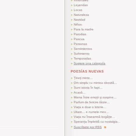
Inmortales
Leyendas
Locas
Naturaleza
Navidad
Niños
Para la madre
Parodias
Pascua
Personas
Sentimientos
Sufrimiento
Temporadas
Sugiere una categoría
POESÍAS NUEVAS
Țineți minte…
Om simplu cu mintea obosită…
Sunt istoria în fapt…
Acasă…
Mama între emoții și suspine…
Parfum de fericire târzie…
Viața e doar o loterie…
Uitare… e numele meu...
Viața nu înseamnă bogăție…
Speranța împletită cu nostalgia…
Suscríbete por RSS