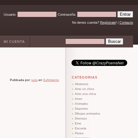
Usuario:
Contraseña:
No tienes cuenta?
Regístrate
! |
Contacto
MI CUENTA
CATEGORIAS
Publicada por:
iuda
en
Sufrimiento
Abstracto
Amo un chico
Amo una chica
Amor
Animales
Deportes
Dibujos animados
Diversos
Emo
Escuela
Flores