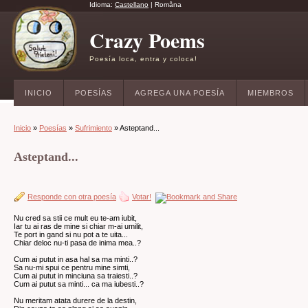
Idioma:
Castellano
|
Româna
Crazy Poems
Poesía loca, entra y coloca!
INICIO
POESÍAS
AGREGA UNA POESÍA
MIEMBROS
Inicio
»
Poesías
»
Sufrimiento
» Asteptand...
Asteptand...
Responde con otra poesía
Votar!
Nu cred sa stii ce mult eu te-am iubit,
Iar tu ai ras de mine si chiar m-ai umilit,
Te port in gand si nu pot a te uita...
Chiar deloc nu-ti pasa de inima mea..?
Cum ai putut in asa hal sa ma minti..?
Sa nu-mi spui ce pentru mine simti,
Cum ai putut in minciuna sa traiesti..?
Cum ai putut sa minti... ca ma iubesti..?
Nu meritam atata durere de la destin,