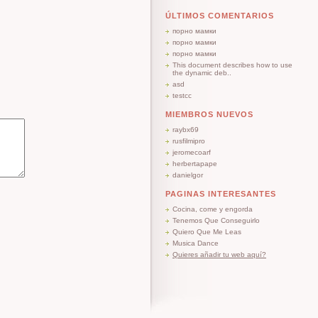
ÚLTIMOS COMENTARIOS
порно мамки
порно мамки
порно мамки
This document describes how to use
the dynamic deb..
asd
testcc
MIEMBROS NUEVOS
raybx69
rusfilmipro
jeromecoarf
herbertapape
danielgor
PAGINAS INTERESANTES
Cocina, come y engorda
Tenemos Que Conseguirlo
Quiero Que Me Leas
Musica Dance
Quieres añadir tu web aquí?