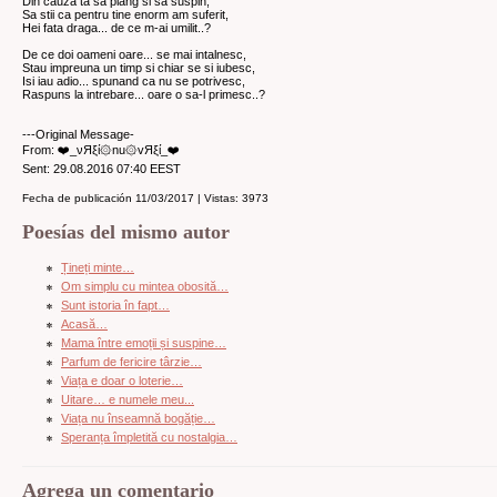
Din cauza ta sa plang si sa suspin,
Sa stii ca pentru tine enorm am suferit,
Hei fata draga... de ce m-ai umilit..?
De ce doi oameni oare... se mai intalnesc,
Stau impreuna un timp si chiar se si iubesc,
Isi iau adio... spunand ca nu se potrivesc,
Raspuns la intrebare... oare o sa-l primesc..?
---Original Message-
From: ❤️_νЯξί۞nu۞vЯξί_❤️
Sent: 29.08.2016 07:40 EEST
Fecha de publicación 11/03/2017 | Vistas: 3973
Poesías del mismo autor
Țineți minte…
Om simplu cu mintea obosită…
Sunt istoria în fapt…
Acasă…
Mama între emoții și suspine…
Parfum de fericire târzie…
Viața e doar o loterie…
Uitare… e numele meu...
Viața nu înseamnă bogăție…
Speranța împletită cu nostalgia…
Agrega un comentario