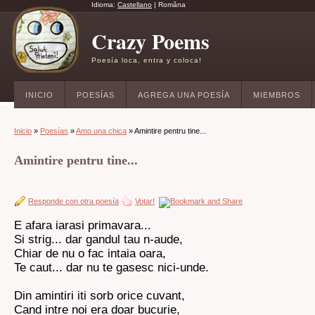
Idioma:
Castellano
|
Româna
Crazy Poems
Poesía loca, entra y coloca!
INICIO
POESÍAS
AGREGA UNA POESÍA
MIEMBROS
Inicio
»
Poesías
»
Amo una chica
» Amintire pentru tine...
Amintire pentru tine...
Responde con otra poesía
Votar!
E afara iarasi primavara...
Si strig... dar gandul tau n-aude,
Chiar de nu o fac intaia oara,
Te caut... dar nu te gasesc nici-unde.
Din amintiri iti sorb orice cuvant,
Cand intre noi era doar bucurie,