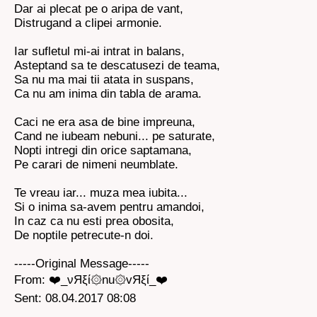
Dar ai plecat pe o aripa de vant,
Distrugand a clipei armonie.
Iar sufletul mi-ai intrat in balans,
Asteptand sa te descatusezi de teama,
Sa nu ma mai tii atata in suspans,
Ca nu am inima din tabla de arama.
Caci ne era asa de bine impreuna,
Cand ne iubeam nebuni... pe saturate,
Nopti intregi din orice saptamana,
Pe carari de nimeni neumblate.
Te vreau iar... muza mea iubita...
Si o inima sa-avem pentru amandoi,
In caz ca nu esti prea obosita,
De noptile petrecute-n doi.
-----Original Message-----
From: ❤️_νЯξί۞nu۞vЯξί_❤️
Sent: 08.04.2017 08:08