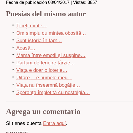
Fecha de publicación 08/04/2017 | Vistas: 3857
Poesías del mismo autor
Țineți minte…
Om simplu cu mintea obosită…
Sunt istoria în fapt…
Acasă…
Mama între emoții și suspine…
Parfum de fericire târzie…
Viața e doar o loterie…
Uitare… e numele meu...
Viața nu înseamnă bogăție…
Speranța împletită cu nostalgia…
Agrega un comentario
Si tienes cuenta
Entra aquí
.