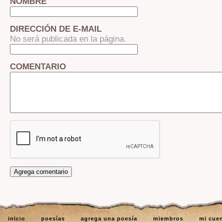
NOMBRE
DIRECCIÓN DE E-MAIL
No será publicada en la página.
COMENTARIO
inicio
poesías
agrega una poesía
miembros
mi cue