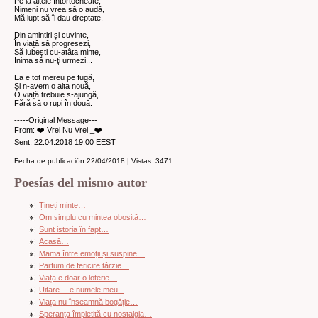
Pe la altele întortocheate,
Nimeni nu vrea să o audă,
Mă lupt să îi dau dreptate.
Din amintiri și cuvinte,
În viață să progresezi,
Să iubești cu-atâta minte,
Inima să nu-ţi urmezi...
Ea e tot mereu pe fugă,
Și n-avem o alta nouă,
O viață trebuie s-ajungă,
Fără să o rupi în două.
-----Original Message---
From: ❤️ Vrei Nu Vrei _❤️
Sent: 22.04.2018 19:00 EEST
Fecha de publicación 22/04/2018 | Vistas: 3471
Poesías del mismo autor
Țineți minte…
Om simplu cu mintea obosită…
Sunt istoria în fapt…
Acasă…
Mama între emoții și suspine…
Parfum de fericire târzie…
Viața e doar o loterie…
Uitare… e numele meu...
Viața nu înseamnă bogăție…
Speranța împletită cu nostalgia…