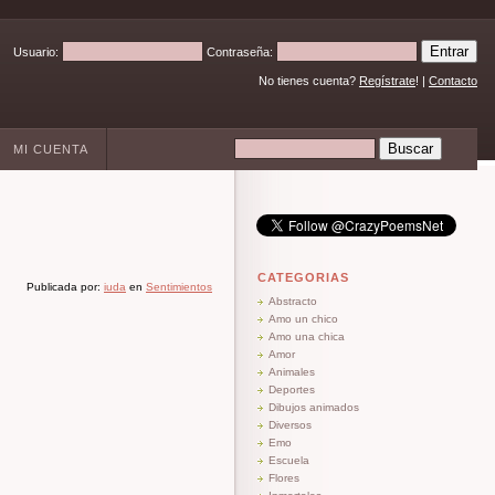
Usuario:
Contraseña:
No tienes cuenta?
Regístrate
! |
Contacto
MI CUENTA
CATEGORIAS
Publicada por:
iuda
en
Sentimientos
Abstracto
Amo un chico
Amo una chica
Amor
Animales
Deportes
Dibujos animados
Diversos
Emo
Escuela
Flores