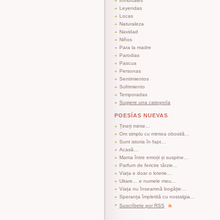
Inmortales
Leyendas
Locas
Naturaleza
Navidad
Niños
Para la madre
Parodias
Pascua
Personas
Sentimientos
Sufrimiento
Temporadas
Sugiere una categoría
POESÍAS NUEVAS
Țineți minte…
Om simplu cu mintea obosită…
Sunt istoria în fapt…
Acasă…
Mama între emoții și suspine…
Parfum de fericire târzie…
Viața e doar o loterie…
Uitare… e numele meu...
Viața nu înseamnă bogăție…
Speranța împletită cu nostalgia…
Suscríbete por RSS