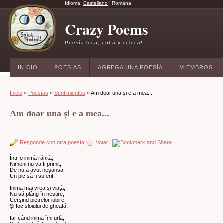
Idioma:
Castellano
|
Româna
Crazy Poems
Poesía loca, entra y coloca!
INICIO
POESÍAS
AGREGA UNA POESÍA
MIEMBROS
Inicio
»
Poesías
»
Sentimientos
» Am doar una și e a mea...
Am doar una și e a mea...
Responde con otra poesía
Votar!
Într-o inimă rănită,
Nimeni nu va fi primit,
De nu a avut neșansa,
Un pic să fi suferit.
Inima mai vrea și viaţă,
Nu să plâng în neştire,
Cerşind pietrelor iubire,
Și foc sloiului de gheaţă.
Iar când inima îmi urlă,