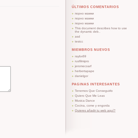
ÚLTIMOS COMENTARIOS
порно мамки
порно мамки
порно мамки
This document describes how to use
the dynamic deb..
asd
testcc
MIEMBROS NUEVOS
raybx69
rusfilmipro
jeromecoarf
herbertapape
danielgor
PAGINAS INTERESANTES
Tenemos Que Conseguirlo
Quiero Que Me Leas
Musica Dance
Cocina, come y engorda
Quieres añadir tu web aquí?