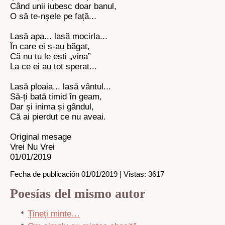
Când unii iubesc doar banul,
O să te-nșele pe față...
Lasă apa... lasă mocirla...
În care ei s-au băgat,
Că nu tu le ești „vina”
La ce ei au tot sperat...
Lasă ploaia... lasă vântul...
Să-ți bată timid în geam,
Dar și inima și gândul,
Că ai pierdut ce nu aveai.
Original mesage
Vrei Nu Vrei
01/01/2019
Fecha de publicación 01/01/2019 | Vistas: 3617
Poesías del mismo autor
Țineți minte…