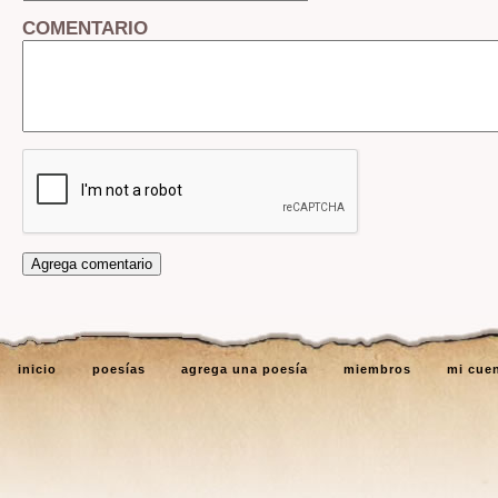
COMENTARIO
inicio
poesías
agrega una poesía
miembros
mi cue