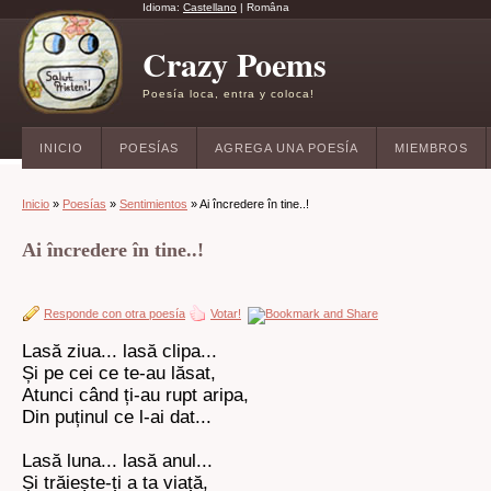
Idioma:
Castellano
|
Româna
Crazy Poems
Poesía loca, entra y coloca!
INICIO
POESÍAS
AGREGA UNA POESÍA
MIEMBROS
Inicio
»
Poesías
»
Sentimientos
» Ai încredere în tine..!
Ai încredere în tine..!
Responde con otra poesía
Votar!
Lasă ziua... lasă clipa...
Și pe cei ce te-au lăsat,
Atunci când ți-au rupt aripa,
Din puținul ce l-ai dat...
Lasă luna... lasă anul...
Și trăiește-ți a ta viață,